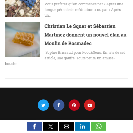
Vous préférez qu’on commence par « Après une
longue période de méditation » ou par « Après
un…
Christian Le Squer et Sébastien
Martinez donnent un nouvel élan au
Moulin de Rosmadec
Sophie Brissaud pour Food&Sens. En tête de cet
article, une gaufre. Toute petite, un amuse-
bouche.…
All Rights Reserved |
Voir la version non-AMP