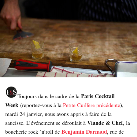
Paris Cocktail
Toujours dans le cadre de la
Week
(reportez-vous à la
Petite Cuillère précédente
),
mardi 24 janvier, nous avons appris à faire de la
Viande & Chef
saucisse. L’événement se déroulait à
, la
Benjamin Darnaud
boucherie rock ‘n’roll de
, rue de