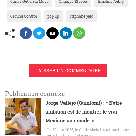
Carlos Gutierrez Moya
Champs-Elysées
Emeline Aubry
Ground Control
pop up
Stéphane jégo
LAISSER UN COMMENTAIRE
Publication connexe
Jorge Vallejo (Quintonil) : « Notre
ambition est de montrer le vrai
Mexique au monde. »
Le 20 mai 2026, le Guide Michelin a franchi une
nouvelle étape au Mexique…