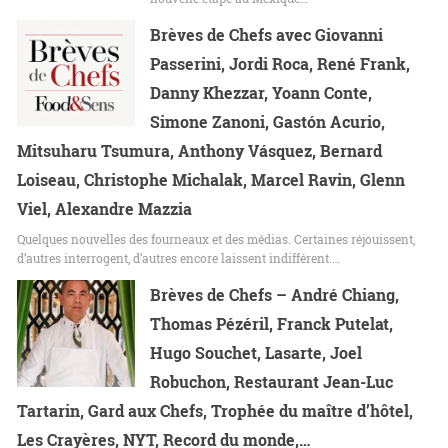
Brèves de Chefs avec Giovanni
Passerini, Jordi Roca, René Frank,
Danny Khezzar, Yoann Conte,
Simone Zanoni, Gastón Acurio,
Mitsuharu Tsumura, Anthony Vásquez, Bernard
Loiseau, Christophe Michalak, Marcel Ravin, Glenn
Viel, Alexandre Mazzia
Quelques nouvelles des fourneaux et des médias. Certaines réjouissent,
d’autres interrogent, d’autres encore laissent indifférent.…
Brèves de Chefs – André Chiang,
Thomas Pézéril, Franck Putelat,
Hugo Souchet, Lasarte, Joel
Robuchon, Restaurant Jean-Luc
Tartarin, Gard aux Chefs, Trophée du maître d’hôtel,
Les Crayères, NYT, Record du monde,…