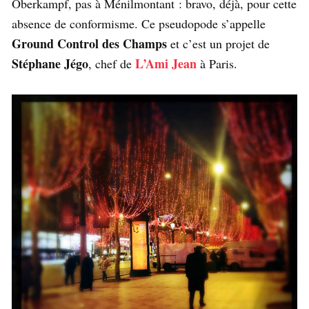
Oberkampf, pas à Ménilmontant : bravo, déjà, pour cette
absence de conformisme. Ce pseudopode s’appelle
Ground Control des Champs
et c’est un projet de
Stéphane Jégo
L’Ami Jean
, chef de
à Paris.