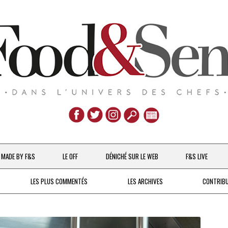
Aller
au
MADE BY F&S
LE OFF
DÉNICHÉ SUR LE WEB
F&S LIVE
contenu
CHEFS & ACTUALITÉS
LES PLUS COMMENTÉS
LES ARCHIVES
CONTRIB
UNE POULE SUR UN MUR
DE 2007 À 2015
À LA PETITE CUILLÈRE
DEPUIS 2016