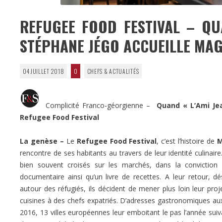
REFUGEE FOOD FESTIVAL – QU
STÉPHANE JÉGO ACCUEILLE MA
04 JUILLET 2018
0
CHEFS & ACTUALITÉS
Complicité Franco-géorgienne –
Quand « L’Ami Je
Refugee Food Festival
La genèse –
Le
Refugee Food Festival
, c’est l’histoire de
M
rencontre de ses habitants au travers de leur identité culinair
bien souvent croisés sur les marchés, dans la conviction v
documentaire ainsi qu’un livre de recettes. A leur retour, d
autour des réfugiés, ils décident de mener plus loin leur proj
cuisines à des chefs expatriés. D’adresses gastronomiques aux 
2016, 13 villes européennes leur emboitant le pas l’année suiv