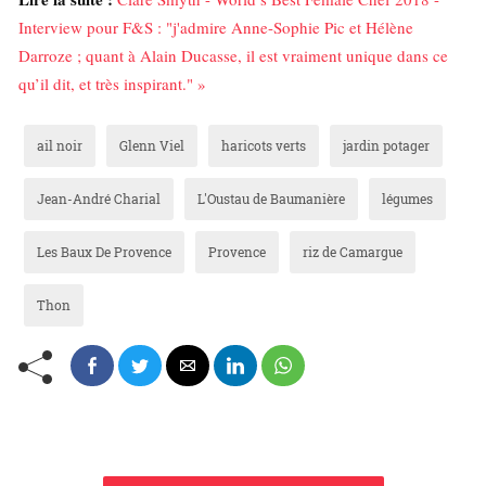
Interview pour F&S : "j'admire Anne-Sophie Pic et Hélène
Darroze ; quant à Alain Ducasse, il est vraiment unique dans ce
qu’il dit, et très inspirant." »
ail noir
Glenn Viel
haricots verts
jardin potager
Jean-André Charial
L'Oustau de Baumanière
légumes
Les Baux De Provence
Provence
riz de Camargue
Thon