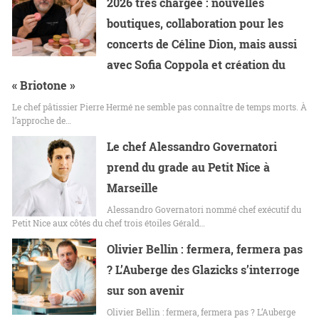
2026 très chargée : nouvelles
boutiques, collaboration pour les
concerts de Céline Dion, mais aussi
avec Sofia Coppola et création du
« Briotone »
Le chef pâtissier Pierre Hermé ne semble pas connaître de temps morts. À
l’approche de…
Le chef Alessandro Governatori
prend du grade au Petit Nice à
Marseille
Alessandro Governatori nommé chef exécutif du
Petit Nice aux côtés du chef trois étoiles Gérald…
Olivier Bellin : fermera, fermera pas
? L’Auberge des Glazicks s’interroge
sur son avenir
Olivier Bellin : fermera, fermera pas ? L’Auberge