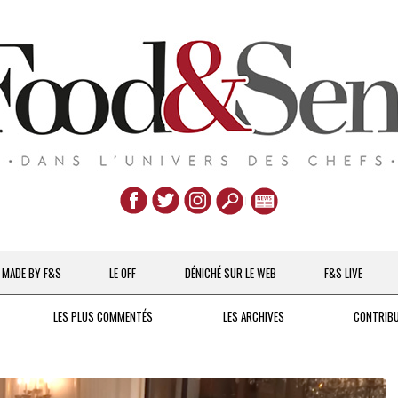
Aller
au
MADE BY F&S
LE OFF
DÉNICHÉ SUR LE WEB
F&S LIVE
contenu
CHEFS & ACTUALITÉS
LES PLUS COMMENTÉS
LES ARCHIVES
CONTRIB
UNE POULE SUR UN MUR
DE 2007 À 2015
À LA PETITE CUILLÈRE
DEPUIS 2016