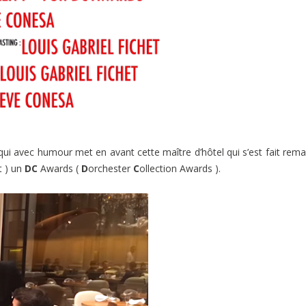
qui avec humour met en avant cette maître d’hôtel qui s’est fait rem
t ) un
DC
Awards (
D
orchester
C
ollection Awards ).