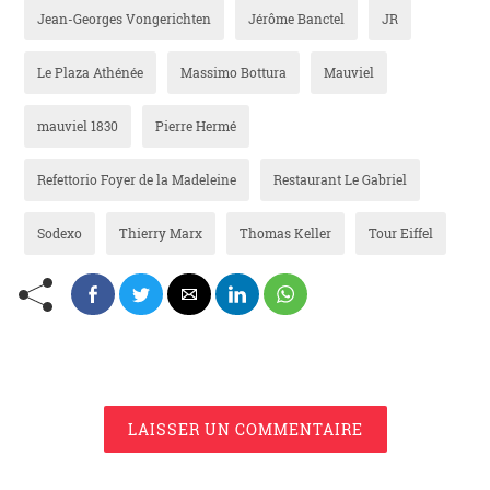
Jean-Georges Vongerichten
Jérôme Banctel
JR
Le Plaza Athénée
Massimo Bottura
Mauviel
mauviel 1830
Pierre Hermé
Refettorio Foyer de la Madeleine
Restaurant Le Gabriel
Sodexo
Thierry Marx
Thomas Keller
Tour Eiffel
LAISSER UN COMMENTAIRE