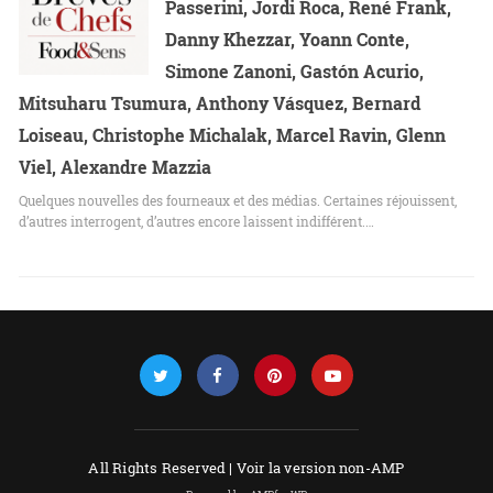
Passerini, Jordi Roca, René Frank,
Danny Khezzar, Yoann Conte,
Simone Zanoni, Gastón Acurio,
Mitsuharu Tsumura, Anthony Vásquez, Bernard
Loiseau, Christophe Michalak, Marcel Ravin, Glenn
Viel, Alexandre Mazzia
Quelques nouvelles des fourneaux et des médias. Certaines réjouissent,
d’autres interrogent, d’autres encore laissent indifférent.…
All Rights Reserved |
Voir la version non-AMP