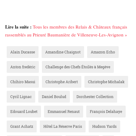
Lire la suite :
Tous les membres des Relais & Châteaux français
rassemblés au Prieuré Baumanière de Villeneuve-Les-Avignon »
Alain Ducasse
Amandine Chaignot
Amazon Echo
Anton fredéric
Challenge des Chefs Étoilés à Megève
Chihiro Masui
Christophe Aribert
Christophe Michalak
Cyril Lignac
Daniel Boulud
Dorchester Collection
Edouard Loubet
Emmanuel Renaut
François Delahaye
Grant Achatz
Hôtel La Réserve Paris
Hudson Yards