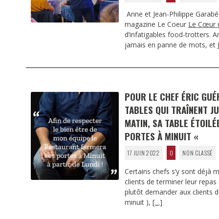
Anne et Jean-Philippe Garabé
magazine Le Coeur
Le Cœur 
d’infatigables food-trotters. A
jamais en panne de mots, et 
POUR LE CHEF ÉRIC GUÉR
TABLES QUI TRAÎNENT J
MATIN, SA TABLE ÉTOILÉ
PORTES À MINUIT «
17 JUIN 2022
0
NON CLASSÉ
Certains chefs s’y sont déjà 
clients de terminer leur repas
plutôt demander aux clients de
minuit ),
[…]