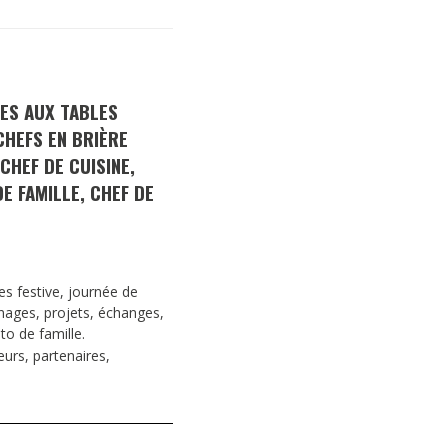
DESTIN DE FEMME
V…DE VOYAGE
ES AUX TABLES
HEFS EN BRIÈRE
CHEF DE CUISINE,
E FAMILLE, CHEF DE
les festive, journée de
gnages, projets, échanges,
o de famille.
eurs, partenaires,