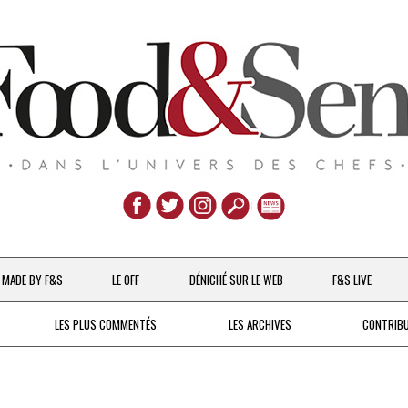
Aller
au
MADE BY F&S
LE OFF
DÉNICHÉ SUR LE WEB
F&S LIVE
contenu
CHEFS & ACTUALITÉS
LES PLUS COMMENTÉS
LES ARCHIVES
CONTRIB
UNE POULE SUR UN MUR
DE 2007 À 2015
À LA PETITE CUILLÈRE
DEPUIS 2016