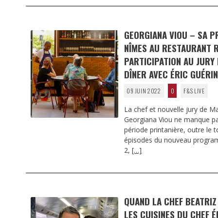
GEORGIANA VIOU – SA P
NÎMES AU RESTAURANT R
PARTICIPATION AU JURY
DÎNER AVEC ÉRIC GUÉRIN
09 JUIN 2022
0
F&S LIVE
La chef et nouvelle jury de M
Georgiana Viou ne manque pa
période printanière, outre le 
épisodes du nouveau program
2,
[…]
QUAND LA CHEF BEATRIZ
LES CUISINES DU CHEF É