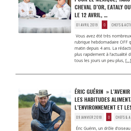
CHEVAL D’OR, EATALY O
LE 12 AVRIL, …
01 AVRIL 2019
0
CHEFS & ACT
Vous avez été très nombreux
rubrique hebdomadaire OFF qui
matin depuis 4 ans. La rédact
plus rapidement à l’actualité 
tous les jours un peu plus,
[…
ÉRIC GUÉRIN » L’AVENI
LES HABITUDES ALIMENT
L’ENVIRONNEMENT ET LE
09 JANVIER 2018
0
CHEFS & A
Éric Guérin, un drôle d’oiseau 