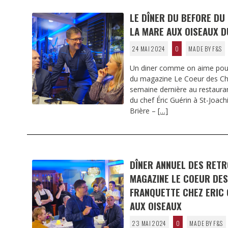
LE DÎNER DU BEFORE DU
LA MARE AUX OISEAUX D
24 MAI 2024
0
MADE BY F&S
Un diner comme on aime pour
du magazine Le Coeur des Che
semaine dernière au restaura
du chef Éric Guérin à St-Joach
Brière –
[…]
DÎNER ANNUEL DES RETR
MAGAZINE LE COEUR DES
FRANQUETTE CHEZ ERIC 
AUX OISEAUX
23 MAI 2024
0
MADE BY F&S