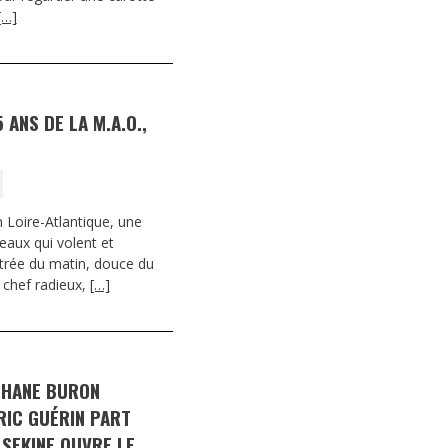
[…]
 ANS DE LA M.A.O.,
en Loire-Atlantique, une
eaux qui volent et
utrée du matin, douce du
n chef radieux,
[…]
PHANE BURON
RIC GUÉRIN PART
 SEKINE OUVRE LE