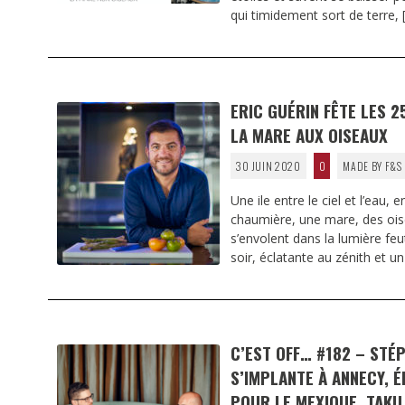
qui timidement sort de terre,
ERIC GUÉRIN FÊTE LES 25
LA MARE AUX OISEAUX
30 JUIN 2020
0
MADE BY F&S
Une ile entre le ciel et l’eau, 
chaumière, une mare, des ois
s’envolent dans la lumière fe
soir, éclatante au zénith et u
C’EST OFF… #182 – STÉ
S’IMPLANTE À ANNECY, É
POUR LE MEXIQUE, TAKU