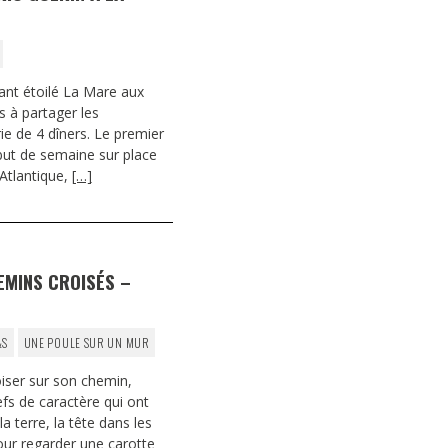
rant étoilé La Mare aux
 à partager les
ie de 4 dîners. Le premier
but de semaine sur place
-Atlantique,
[…]
EMINS CROISÉS –
&S
UNE POULE SUR UN MUR
iser sur son chemin,
efs de caractère qui ont
a terre, la tête dans les
our regarder une carotte