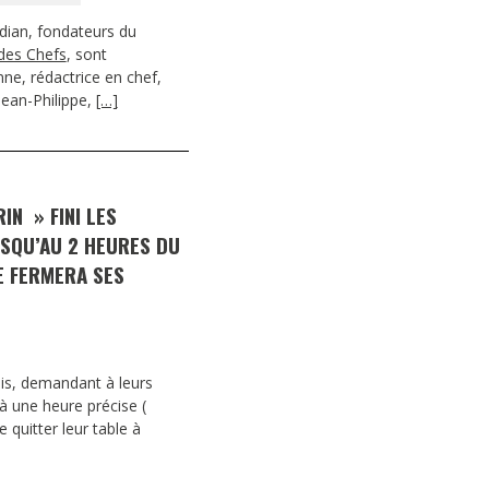
dian, fondateurs du
des Chefs
, sont
nne, rédactrice en chef,
Jean-Philippe,
[…]
IN » FINI LES
USQU’AU 2 HEURES DU
E FERMERA SES
mis, demandant à leurs
 à une heure précise (
 quitter leur table à