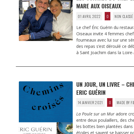
MARE AUX OISEAUX
01 AVRIL 2022
0
NON CLASSÉ
Le chef Éric Guérin du restau
Oiseaux invite 4 femmes chefs
fourneaux avec lui sur une sér
des repas s’est déroulé ce dé
à Saint Joachim dans la Loire
UN JOUR, UN LIVRE – CH
ERIC GUÉRIN
14 JANVIER 2021
0
MADE BY F
La Poule sur un Mur
adore cro
entre deux poulaillers, des ch
les bottes bien plantées dans l
étoiles et savent se baisser p