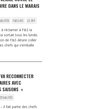
UVRE DANS LE MARAIS
UALITÉS
F&S LIVE
LE OFF
 à réclamer à F&S la
 sortait tous les lundis
ion de F&S désire coller
des chefs qui s’emballe
]
R VA RECONNECTER
AIRES AVEC
S SAISONS «
CTUALITÉS
– il fait partie des chefs