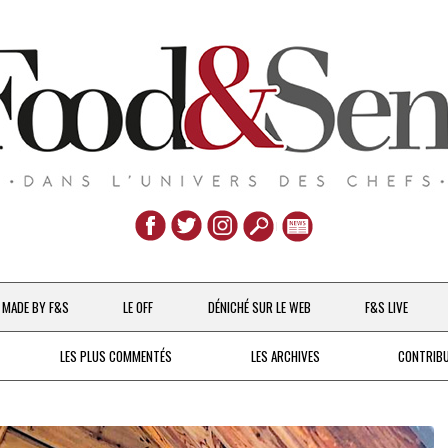
Aller
au
MADE BY F&S
LE OFF
DÉNICHÉ SUR LE WEB
F&S LIVE
contenu
CHEFS & ACTUALITÉS
LES PLUS COMMENTÉS
LES ARCHIVES
CONTRIB
UNE POULE SUR UN MUR
DE 2007 À 2015
À LA PETITE CUILLÈRE
DEPUIS 2016