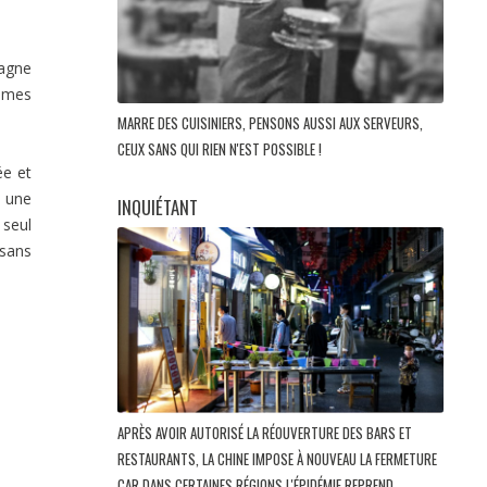
pagne
mmes
MARRE DES CUISINIERS, PENSONS AUSSI AUX SERVEURS,
CEUX SANS QUI RIEN N'EST POSSIBLE !
ée et
t une
INQUIÉTANT
 seul
 sans
APRÈS AVOIR AUTORISÉ LA RÉOUVERTURE DES BARS ET
RESTAURANTS, LA CHINE IMPOSE À NOUVEAU LA FERMETURE
CAR DANS CERTAINES RÉGIONS L'ÉPIDÉMIE REPREND