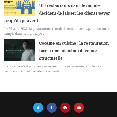
100 restaurants dans le monde
décident de laisser les clients payer
ce qu’ils peuvent
Le 26 août 2026, la gastronomie mondiale tentera une expérience aussi
simple dans son principe…
Cocaïne en cuisine : la restauration
face à une addiction devenue
structurelle
La cocaïne n’est plus cantonnée aux nuits parisiennes, aux tables
festives ou à quelques établissements…