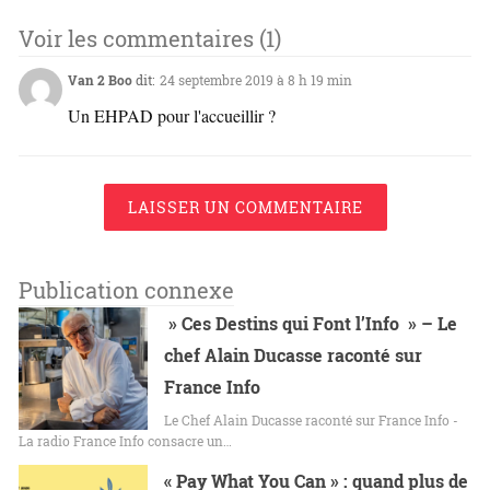
Voir les commentaires (1)
Van 2 Boo
dit:
24 septembre 2019 à 8 h 19 min
Un EHPAD pour l'accueillir ?
LAISSER UN COMMENTAIRE
Publication connexe
» Ces Destins qui Font l’Info » – Le
chef Alain Ducasse raconté sur
France Info
Le Chef Alain Ducasse raconté sur France Info -
La radio France Info consacre un…
« Pay What You Can » : quand plus de