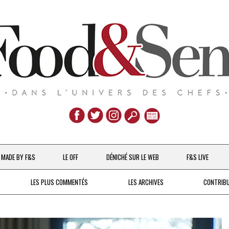
Aller
au
MADE BY F&S
LE OFF
DÉNICHÉ SUR LE WEB
F&S LIVE
contenu
CHEFS & ACTUALITÉS
LES PLUS COMMENTÉS
LES ARCHIVES
CONTRIB
UNE POULE SUR UN MUR
DE 2007 À 2015
À LA PETITE CUILLÈRE
DEPUIS 2016