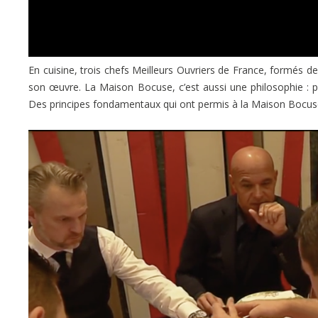
En cuisine, trois chefs Meilleurs Ouvriers de France, formés 
son œuvre. La Maison Bocuse, c’est aussi une philosophie : pri
Des principes fondamentaux qui ont permis à la Maison Bocuse 