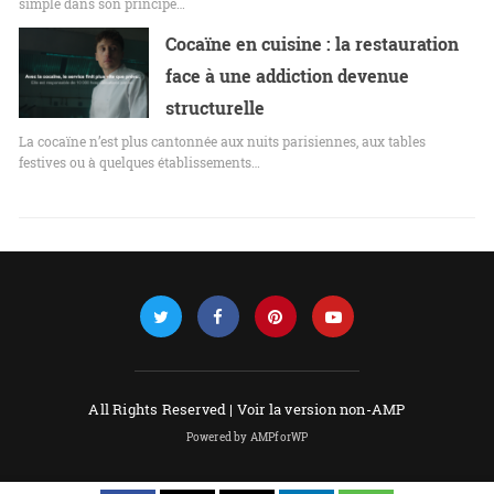
simple dans son principe…
Cocaïne en cuisine : la restauration
face à une addiction devenue
structurelle
La cocaïne n’est plus cantonnée aux nuits parisiennes, aux tables
festives ou à quelques établissements…
All Rights Reserved |
Voir la version non-AMP
Powered by AMPforWP