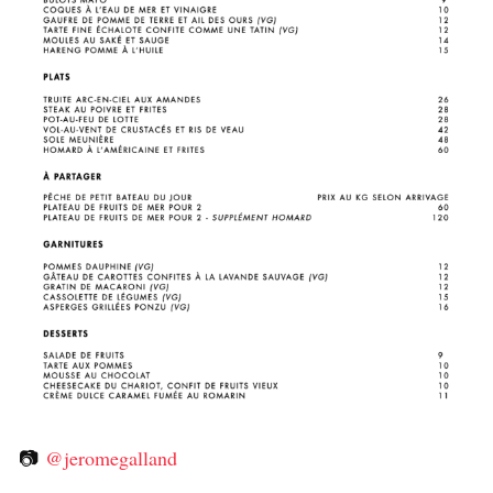
📷
@jeromegalland