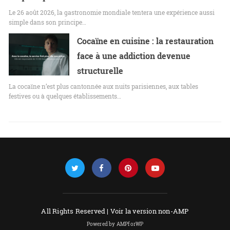
Le 26 août 2026, la gastronomie mondiale tentera une expérience aussi
simple dans son principe…
Cocaïne en cuisine : la restauration
face à une addiction devenue
structurelle
La cocaïne n’est plus cantonnée aux nuits parisiennes, aux tables
festives ou à quelques établissements…
All Rights Reserved |
Voir la version non-AMP
Powered by AMPforWP