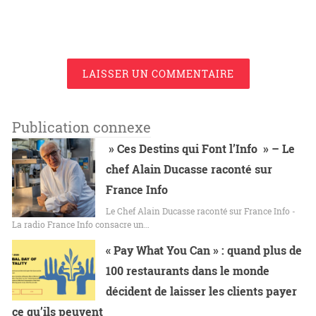
LAISSER UN COMMENTAIRE
Publication connexe
» Ces Destins qui Font l’Info » – Le
chef Alain Ducasse raconté sur
France Info
Le Chef Alain Ducasse raconté sur France Info -
La radio France Info consacre un…
« Pay What You Can » : quand plus de
100 restaurants dans le monde
décident de laisser les clients payer
ce qu’ils peuvent