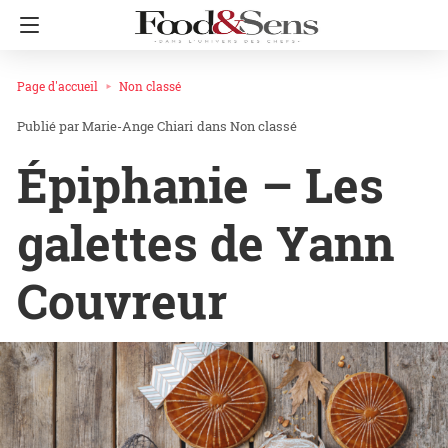
Page d'accueil
Non classé
Marie-Ange Chiari
dans
Non classé
Épiphanie – Les
galettes de Yann
Couvreur