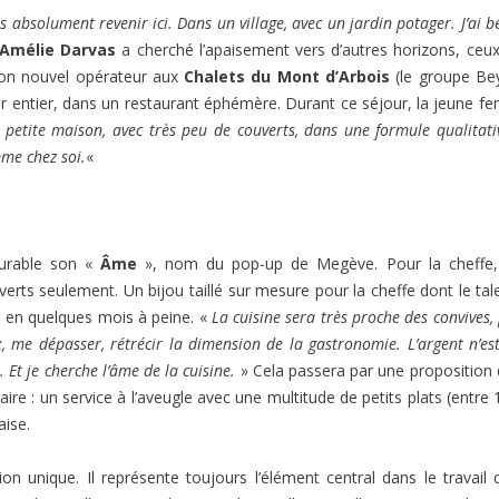
 absolument revenir ici. Dans un village, avec un jardin potager. J’ai b
Amélie Darvas
a cherché l’apaisement vers d’autres horizons, ceu
 son nouvel opérateur aux
Chalets du Mont d’Arbois
(le groupe Be
ver entier, dans un restaurant éphémère. Durant ce séjour, la jeune 
ne petite maison, avec très peu de couverts, dans une formule qualitati
mme chez soi.
«
durable son «
Âme
», nom du pop-up de Megève. Pour la cheffe,
erts seulement. Un bijou taillé sur mesure pour la cheffe dont le tal
e, en quelques mois à peine. «
La cuisine sera très proche des convives,
 me dépasser, rétrécir la dimension de la gastronomie. L’argent n’es
Et je cherche l’âme de la cuisine.
» Cela passera par une proposition
naire : un service à l’aveugle avec une multitude de petits plats (entre 
aise.
on unique. Il représente toujours l’élément central dans le travail 