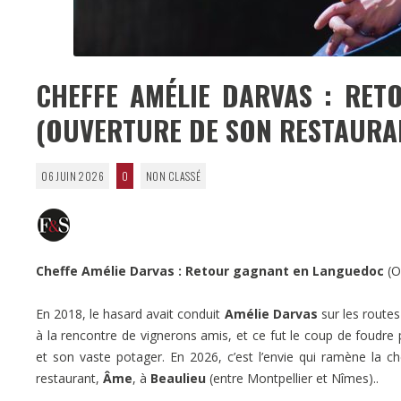
CHEFFE AMÉLIE DARVAS : RE
(OUVERTURE DE SON RESTAURAN
06 JUIN 2026
0
NON CLASSÉ
Cheffe Amélie Darvas : Retour gagnant en Languedoc
(O
En 2018, le hasard avait conduit
Amélie Darvas
sur les route
à la rencontre de vignerons amis, et ce fut le coup de foudre
et son vaste potager. En 2026, c’est l’envie qui ramène la che
restaurant,
Âme
, à
Beaulieu
(entre Montpellier et Nîmes)..