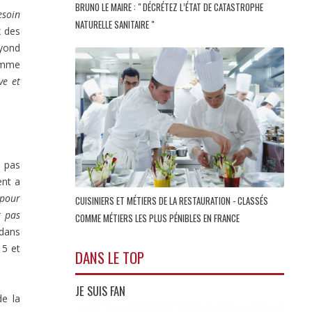
BRUNO LE MAIRE : " DÉCRÉTEZ L’ÉTAT DE CATASTROPHE
esoin
NATURELLE SANITAIRE "
x des
yond
femme
ve et
 pas
ent a
 pour
CUISINIERS ET MÉTIERS DE LA RESTAURATION - CLASSÉS
t pas
COMME MÉTIERS LES PLUS PÉNIBLES EN FRANCE
 dans
15 et
DANS LE TOP
JE SUIS FAN
de la