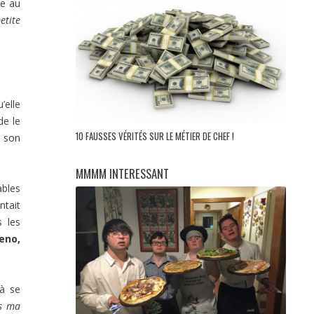
re au
etite
’elle
de le
10 FAUSSES VÉRITÉS SUR LE MÉTIER DE CHEF !
t son
MMMM INTERESSANT
ables
ntait
s les
eno,
 à se
s ma