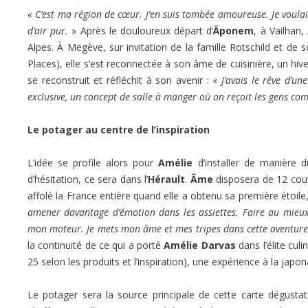
« C’est ma région de cœur. J’en suis tombée amoureuse. Je voulais
d’air pur.
» Après le douloureux départ d’
Äponem
, à Vailhan,
Alpes. À Megève, sur invitation de la famille Rotschild et de
Places), elle s’est reconnectée à son âme de cuisinière, un hi
se reconstruit et réfléchit à son avenir : «
J’avais le rêve d’u
exclusive, un concept de salle à manger où on reçoit les gens co
Le potager au centre de l’inspiration
L’idée se profile alors pour
Amélie
d’installer de manière 
d’hésitation, ce sera dans l’
Hérault
.
Âme
disposera de 12 couv
affolé la France entière quand elle a obtenu sa première étoil
amener davantage d’émotion dans les assiettes. Faire au mieux,
mon moteur. Je mets mon âme et mes tripes dans cette aventure. 
la continuité de ce qui a porté
Amélie Darvas
dans l’élite culi
25 selon les produits et l’inspiration), une expérience à la japon
Le potager sera la source principale de cette carte dégustati