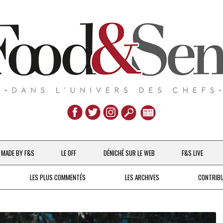
Aller
au
MADE BY F&S
LE OFF
DÉNICHÉ SUR LE WEB
F&S LIVE
contenu
CHEFS & ACTUALITÉS
LES PLUS COMMENTÉS
LES ARCHIVES
CONTRIB
UNE POULE SUR UN MUR
DE 2007 À 2015
À LA PETITE CUILLÈRE
DEPUIS 2016