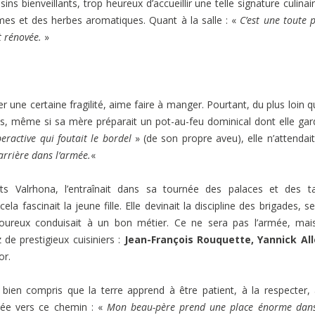
sins bienveillants, trop heureux d’accueillir une telle signature culinai
gumes et des herbes aromatiques. Quant à la salle : «
C’est une toute p
t rénovée.
»
ner une certaine fragilité, aime faire à manger. Pourtant, du plus loin qu
les, même si sa mère préparait un pot-au-feu dominical dont elle gar
eractive qui foutait le bordel
» (de son propre aveu), elle n’attendai
arrière dans l’armée.
«
ts Valrhona, l’entraînait dans sa tournée des palaces et des t
ela fascinait la jeune fille. Elle devinait la discipline des brigades, se
igoureux conduisait à un bon métier. Ce ne sera pas l’armée, mai
de prestigieux cuisiniers :
Jean-François Rouquette, Yannick All
or.
bien compris que la terre apprend à être patient, à la respecter,
uidée vers ce chemin : «
Mon beau-père prend une place énorme dan