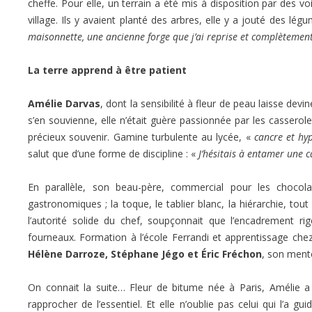
cheffe. Pour elle, un terrain a été mis à disposition par des voi
village. Ils y avaient planté des arbres, elle y a jouté des lé
maisonnette, une ancienne forge que j’ai reprise et complètemen
La terre apprend à être patient
Amélie Darvas
, dont la sensibilité à fleur de peau laisse devi
s’en souvienne, elle n’était guère passionnée par les cassero
précieux souvenir. Gamine turbulente au lycée, «
cancre et hyp
salut que d’une forme de discipline : «
J’hésitais à entamer une c
En parallèle, son beau-père, commercial pour les chocola
gastronomiques ; la toque, le tablier blanc, la hiérarchie, tout c
l’autorité solide du chef, soupçonnait que l’encadrement r
fourneaux. Formation à l’école Ferrandi et apprentissage chez 
Hélène Darroze, Stéphane Jégo et Éric Fréchon
, son ment
On connait la suite… Fleur de bitume née à Paris, Amélie a 
rapprocher de l’essentiel. Et elle n’oublie pas celui qui l’a g