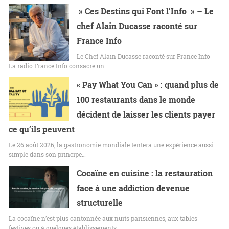
» Ces Destins qui Font l’Info » – Le
chef Alain Ducasse raconté sur
France Info
Le Chef Alain Ducasse raconté sur France Info -
La radio France Info consacre un…
« Pay What You Can » : quand plus de
100 restaurants dans le monde
décident de laisser les clients payer
ce qu’ils peuvent
Le 26 août 2026, la gastronomie mondiale tentera une expérience aussi
simple dans son principe…
Cocaïne en cuisine : la restauration
face à une addiction devenue
structurelle
La cocaïne n’est plus cantonnée aux nuits parisiennes, aux tables
festives ou à quelques établissements…