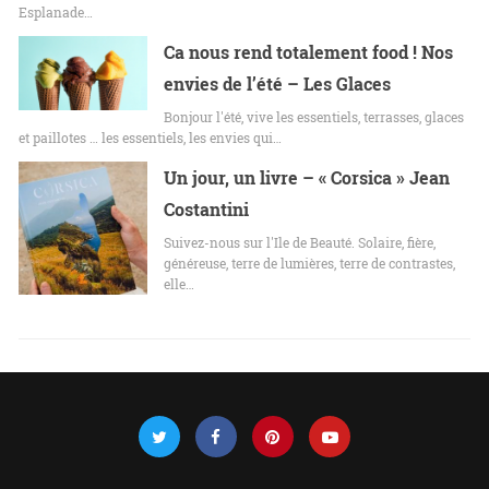
Esplanade…
Ca nous rend totalement food ! Nos
envies de l’été – Les Glaces
Bonjour l'été, vive les essentiels, terrasses, glaces
et paillotes … les essentiels, les envies qui…
Un jour, un livre – « Corsica » Jean
Costantini
Suivez-nous sur l'Ile de Beauté. Solaire, fière,
généreuse, terre de lumières, terre de contrastes,
elle…