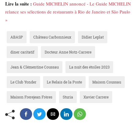
Lire la suite :
Guide MICHELIN annoncé - Le Guide MICHELIN
relance ses sélections de restaurants à Rio de Janeiro et São Paulo
»
ABASP
Château Carbonnieux
Didier Leplat
diner caritatif
Docteur Anne Notz-Carrere
Jean & Clémentine Coussau
La nuit des étoiles 2023
Le Club Yonder
Le Relais de la Poste
Maison Coussau
Maison Frerejean Frères
Sturia
Xavier Carrere