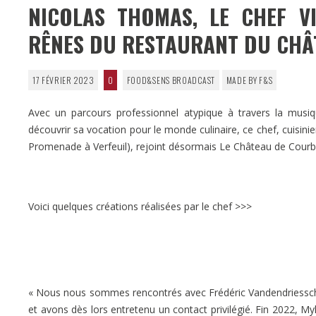
NICOLAS THOMAS, LE CHEF VI
RÊNES DU RESTAURANT DU CH
17 FÉVRIER 2023
0
FOOD&SENS BROADCAST
MADE BY F&S
Avec un parcours professionnel atypique à travers la musique
découvrir sa vocation pour le monde culinaire, ce chef, cuisini
Promenade à Verfeuil), rejoint désormais Le Château de Courb
Voici quelques créations réalisées par le chef >>>
« Nous nous sommes rencontrés avec Frédéric Vandendriessche 
et avons dès lors entretenu un contact privilégié. Fin 2022, M