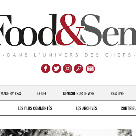
Aller
au
MADE BY F&S
LE OFF
DÉNICHÉ SUR LE WEB
F&S LIVE
contenu
CHEFS & ACTUALITÉS
LES PLUS COMMENTÉS
LES ARCHIVES
CONTRIB
UNE POULE SUR UN MUR
DE 2007 À 2015
À LA PETITE CUILLÈRE
DEPUIS 2016