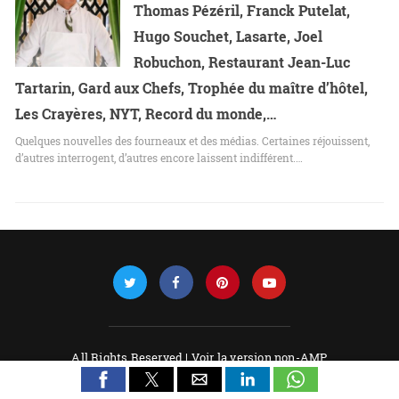
Thomas Pézéril, Franck Putelat,
Hugo Souchet, Lasarte, Joel
Robuchon, Restaurant Jean-Luc
Tartarin, Gard aux Chefs, Trophée du maître d’hôtel,
Les Crayères, NYT, Record du monde,…
Quelques nouvelles des fourneaux et des médias. Certaines réjouissent,
d’autres interrogent, d’autres encore laissent indifférent.…
All Rights Reserved |
Voir la version non-AMP
Powered by AMPforWP