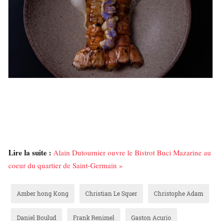
Lire la suite :
Alain Dutournier ouvre le Bistrot Buci Mazarine au
coeur du quartier de Saint-Germain »
Amber hong Kong
Christian Le Squer
Christophe Adam
Daniel Boulud
Frank Renimel
Gaston Acurio