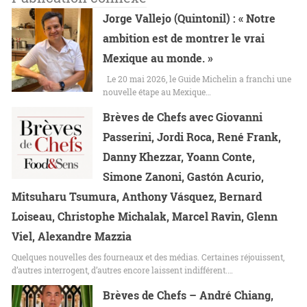
Jorge Vallejo (Quintonil) : « Notre
ambition est de montrer le vrai
Mexique au monde. »
Le 20 mai 2026, le Guide Michelin a franchi une
nouvelle étape au Mexique…
Brèves de Chefs avec Giovanni
Passerini, Jordi Roca, René Frank,
Danny Khezzar, Yoann Conte,
Simone Zanoni, Gastón Acurio,
Mitsuharu Tsumura, Anthony Vásquez, Bernard
Loiseau, Christophe Michalak, Marcel Ravin, Glenn
Viel, Alexandre Mazzia
Quelques nouvelles des fourneaux et des médias. Certaines réjouissent,
d’autres interrogent, d’autres encore laissent indifférent.…
Brèves de Chefs – André Chiang,