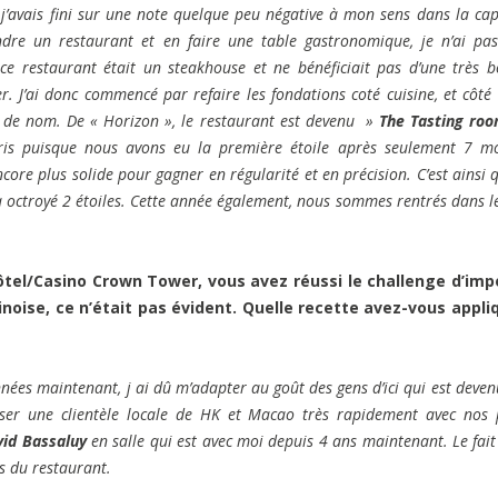
j’avais fini sur une note quelque peu négative à mon sens dans la cap
re un restaurant et en faire une table gastronomique, je n’ai pa
 ce restaurant était un steakhouse et ne bénéficiait pas d’une très 
er.
J’ai donc commencé par refaire les fondations coté cuisine, et côté 
 de nom. De « Horizon », le restaurant est devenu »
The Tasting ro
ris puisque nous avons eu la première étoile après seulement 7 m
ore plus solide pour gagner en régularité et en précision. C’est ainsi 
 octroyé 2 étoiles. Cette année également, nous sommes rentrés dans 
ôtel/Casino Crown Tower, vous avez réussi le challenge d’imp
inoise, ce n’était pas évident. Quelle recette avez-vous appli
nnées maintenant, j ai dû m’adapter au goût des gens d’ici qui est deven
iser une clientèle locale de HK et Macao très rapidement avec nos 
vid Bassaluy
en salle qui est avec moi depuis 4 ans maintenant. Le fait 
s du restaurant.