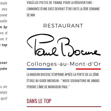
VOILÀ LES PISTES DE TRAVAIL POUR LA RÉOUVERTURE -
itale
L'ANNONCE D'UNE DATE DEVRAIT ÊTRE FAITE LA 1ÈRE SEMAINE
s mis
DE MAI
bonne
salle
om by
ois d
que 3
le
top
oser
quée
LA MAISON BOCUSE S'EXPRIME APRÈS LA PERTE DE LA 3ÈME
ÉTOILE AU GUIDE MICHELIN : " NOUS SOUHAITONS NE JAMAIS
u, au
PERDRE L’ÂME DE MONSIEUR PAUL "
plats
qu’il
DANS LE TOP