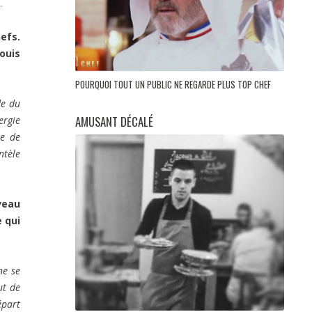
.
efs.
ouis
POURQUOI TOUT UN PUBLIC NE REGARDE PLUS TOP CHEF
de du
AMUSANT DÉCALÉ
ergie
re de
ntèle
veau
 qui
ne se
ut de
épart