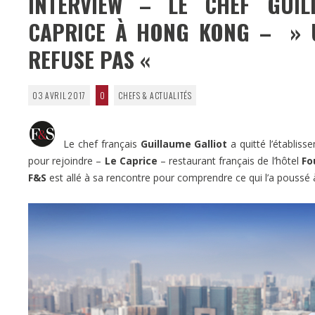
INTERVIEW – LE CHEF GUIL
CAPRICE À HONG KONG – » U
REFUSE PAS «
03 AVRIL 2017
0
CHEFS & ACTUALITÉS
Le chef français
Guillaume Galliot
a quitté l’établis
pour rejoindre –
Le Caprice
– restaurant français de l’hôtel
Fo
F&S
est allé à sa rencontre pour comprendre ce qui l’a poussé 