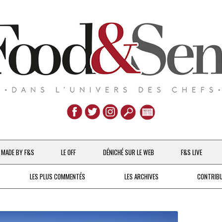
Aller
au
MADE BY F&S
LE OFF
DÉNICHÉ SUR LE WEB
F&S LIVE
contenu
CHEFS & ACTUALITÉS
LES PLUS COMMENTÉS
LES ARCHIVES
CONTRIB
UNE POULE SUR UN MUR
DE 2007 À 2015
À LA PETITE CUILLÈRE
DEPUIS 2016