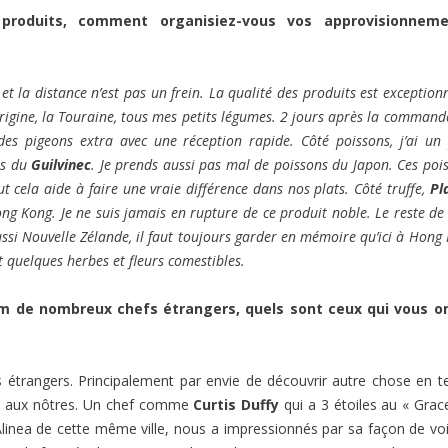
roduits, comment organisiez-vous vos approvisionneme
t la distance n’est pas un frein. La qualité des produits est exceptionn
rigine, la Touraine, tous mes petits légumes. 2 jours après la commande
des pigeons extra avec une réception rapide.
Côté poissons, j’ai un 
es du
Guilvinec
. Je prends aussi pas mal de poissons du Japon. Ces poi
ut cela aide à faire une vraie différence dans nos plats.
Côté truffe,
Pl
ong Kong. Je ne suis jamais en rupture de ce produit noble. Le reste d
ussi Nouvelle
Zélande, il faut toujours garder en mémoire qu’ici à Hong
t quelques herbes et fleurs comestibles.
m de nombreux chefs étrangers, quels sont ceux qui vous on
fs étrangers. Principalement par envie de découvrir autre chose en 
port aux nôtres. Un chef comme
Curtis Duffy
qui a 3 étoiles au « Grac
linea de cette même ville, nous a impressionnés par sa façon de voi