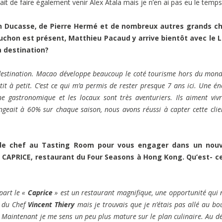
it de faire également venir Alex Atala mais je n’en ai pas eu le temps
n Ducasse, de Pierre Hermé et de nombreux autres grands ch
buchon est présent, Matthieu Pacaud y arrive bientôt avec le L
 destination?
 destination. Macao développe beaucoup le coté tourisme hors du mon
it à petit. C’est ce qui m’a permis de rester presque 7 ans ici. Une én
ène gastronomique et les locaux sont très aventuriers. Ils aiment viv
eait à 60% sur chaque saison, nous avons réussi à capter cette clie
e de chef au Tasting Room pour vous engager dans un nou
LE CAPRICE, restaurant du Four Seasons à Hong Kong. Qu’est- ce
 part le «
Caprice
» est un restaurant magnifique, une opportunité qui 
t du Chef
Vincent Thiery
mais je trouvais que je n’étais pas allé au bo
e. Maintenant je me sens un peu plus mature sur le plan culinaire. Au d