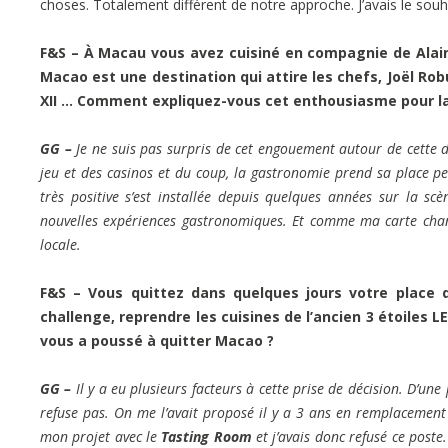
choses. Totalement différent de notre approche. J’avais le souha
F&S – À Macau vous avez cuisiné en compagnie de Alai
Macao est une destination qui attire les chefs, Joël Ro
XII … Comment expliquez-vous cet enthousiasme pour la
GG –
Je ne suis pas surpris de cet engouement autour de cette
jeu et des casinos et du coup, la gastronomie prend sa place pet
très positive s’est installée depuis quelques années sur la sc
nouvelles expériences gastronomiques. Et comme ma carte chang
locale.
F&S – Vous quittez dans quelques jours votre plac
challenge, reprendre les cuisines de l’ancien 3 étoiles 
vous a poussé à quitter Macao ?
GG –
Il y a eu plusieurs facteurs à cette prise de décision. D’une
refuse pas. On me l’avait proposé il y a 3 ans en remplacemen
mon projet avec le
Tasting Room
et j’avais donc refusé ce post