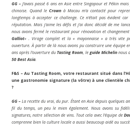
GG –
J’avais passé 6 ans en Asie entre Singapour et Pékin mais 
chinoise.
Quand le
Crown
à Macau m’a contacté pour reprend
longtemps à accepter ce challenge. Ce n’était pas évident car
réputation. Mais j’aime les défis et j’ai donc décidé de me lanc
nous avons fermé le restaurant pour rénovation et changement
Galliot
« .
Virage complet et la « mayonnaise » a très vite p
ouverture. À partir de là nous avons pu construire une équipe enc
ans après l’ouverture du
Tasting Room
, le
guide Michelin
nous a
50 Best Asia
.
F&S – Au Tasting Room, votre restaurant situé dans l’H
une gastronomie signature (la vôtre) à une clientèle ch
?
GG –
La recette du vrai, du pur. Étant en Asie depuis quelques a
fil du temps, un peu le mien également. Nous avons su fidél
signatures, notre sélection de vins. Tout cela avec l’équipe de
Da
comprenne bien la culture locale a aussi beaucoup aidé au succè