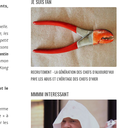
JE SUIS FAN
nts,
elle.
, les
petit
ssons
antin
e mon
 Kong
RECRUTEMENT - LA GÉNÉRATION DES CHEFS D’AUJOURD’HUI
PAYE LES ABUS ET L'HÉRITAGE DES CHEFS D’HIER
t le
MMMM INTERESSANT
terme
e » à
r les