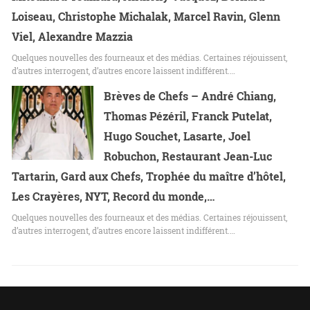
Loiseau, Christophe Michalak, Marcel Ravin, Glenn
Viel, Alexandre Mazzia
Quelques nouvelles des fourneaux et des médias. Certaines réjouissent,
d’autres interrogent, d’autres encore laissent indifférent.…
Brèves de Chefs – André Chiang,
Thomas Pézéril, Franck Putelat,
Hugo Souchet, Lasarte, Joel
Robuchon, Restaurant Jean-Luc
Tartarin, Gard aux Chefs, Trophée du maître d’hôtel,
Les Crayères, NYT, Record du monde,…
Quelques nouvelles des fourneaux et des médias. Certaines réjouissent,
d’autres interrogent, d’autres encore laissent indifférent.…