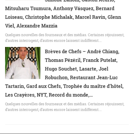
Mitsuharu Tsumura, Anthony Vásquez, Bernard
Loiseau, Christophe Michalak, Marcel Ravin, Glenn
Viel, Alexandre Mazzia
Quelques nouvelles des fourneaux et des médias. Certaines réjouissent,
d’autres interrogent, d’autres encore laissent indifférent.…
Brèves de Chefs – André Chiang,
Thomas Pézéril, Franck Putelat,
Hugo Souchet, Lasarte, Joel
Robuchon, Restaurant Jean-Luc
Tartarin, Gard aux Chefs, Trophée du maître d’hôtel,
Les Crayères, NYT, Record du monde,…
Quelques nouvelles des fourneaux et des médias. Certaines réjouissent,
d’autres interrogent, d’autres encore laissent indifférent.…