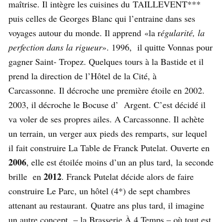
maîtrise. Il intègre les cuisines du
TAILLEVENT***
puis celles de Georges Blanc qui l’entraine dans ses
voyages autour du monde. Il apprend
«la r
égularité, la
perfection dans la rigueur
». 1996, il quitte Vonnas pour
gagner Saint- Tropez. Quelques tours à la Bastide et il
prend la direction de l’Hôtel de la Cité, à
Carcassonne.
Il décroche une première étoile en 2002.
2003, il décroche le Bocuse d’ Argent. C’est décidé il
va voler de ses propres ailes. A Carcassonne. Il achète
un terrain, un verger aux pieds des remparts,
sur lequel
il fait construire La Table de Franck Putelat. Ouverte en
2006
, elle est étoilée moins d’un an plus tard,
la seconde
2012
brille en
. Franck Putelat décide alors de faire
construire Le Parc, un hôtel (4*) de sept chambres
attenant au restaurant.
Quatre ans plus tard, il imagine
un autre concept – la Brasserie À 4 Temps – où tout est