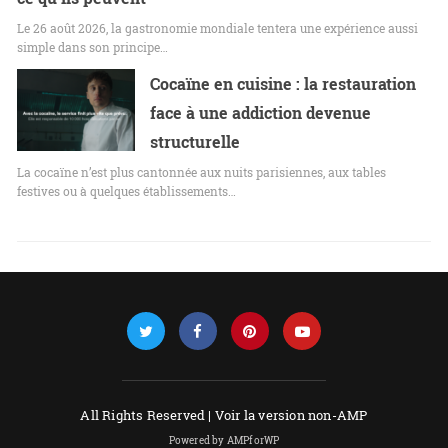
Le 26 août 2026, la gastronomie mondiale tentera une expérience aussi
simple dans son principe…
Cocaïne en cuisine : la restauration
face à une addiction devenue
structurelle
La cocaïne n’est plus cantonnée aux nuits parisiennes, aux tables
festives ou à quelques établissements…
All Rights Reserved |
Voir la version non-AMP
Powered by AMPforWP