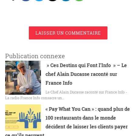
LAISSER UN COMMENTAIRE
Publication connexe
» Ces Destins qui Font l’Info » – Le
chef Alain Ducasse raconté sur
France Info
Le Chef Alain Ducasse raconté sur France Info -
La radio France Info consacre un…
« Pay What You Can » : quand plus de
100 restaurants dans le monde
décident de laisser les clients payer
ce qu’ils peuvent