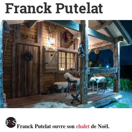
Franck Putelat
Franck Putelat ouvre son
chalet
de Noël.