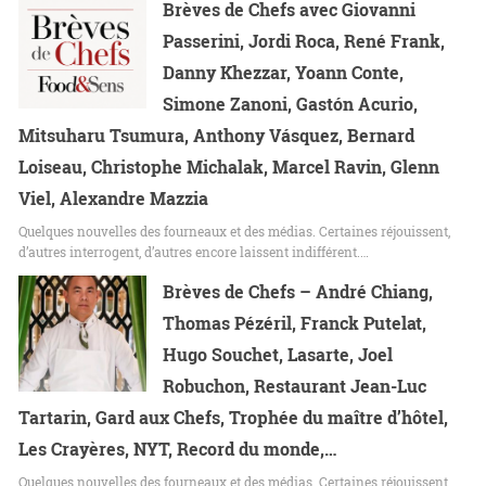
Brèves de Chefs avec Giovanni
Passerini, Jordi Roca, René Frank,
Danny Khezzar, Yoann Conte,
Simone Zanoni, Gastón Acurio,
Mitsuharu Tsumura, Anthony Vásquez, Bernard
Loiseau, Christophe Michalak, Marcel Ravin, Glenn
Viel, Alexandre Mazzia
Quelques nouvelles des fourneaux et des médias. Certaines réjouissent,
d’autres interrogent, d’autres encore laissent indifférent.…
Brèves de Chefs – André Chiang,
Thomas Pézéril, Franck Putelat,
Hugo Souchet, Lasarte, Joel
Robuchon, Restaurant Jean-Luc
Tartarin, Gard aux Chefs, Trophée du maître d’hôtel,
Les Crayères, NYT, Record du monde,…
Quelques nouvelles des fourneaux et des médias. Certaines réjouissent,