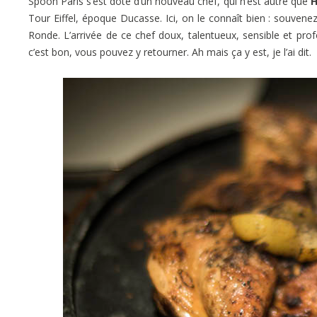
Spoon Paris s’est doté d’un nouveau chef, qui n’est autre que
H
Tour Eiffel, époque Ducasse. Ici, on le connaît bien : souven
Ronde. L’arrivée de ce chef doux, talentueux, sensible et prof
c’est bon, vous pouvez y retourner. Ah mais ça y est, je l’ai dit.