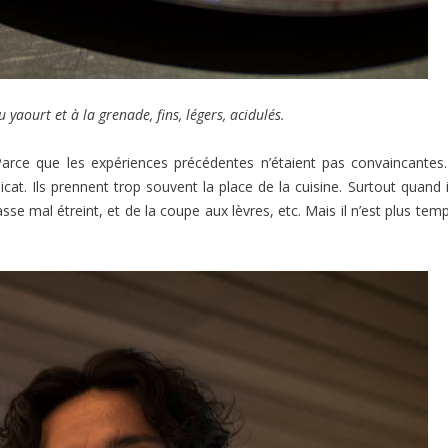
yaourt et à la grenade, fins, légers, acidulés.
 Parce que les expériences précédentes n’étaient pas convaincantes
at. Ils prennent trop souvent la place de la cuisine. Surtout quand i
e mal étreint, et de la coupe aux lèvres, etc. Mais il n’est plus tem