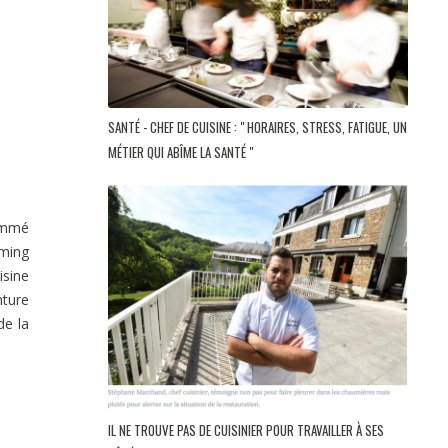
SANTÉ - CHEF DE CUISINE : " HORAIRES, STRESS, FATIGUE, UN
MÉTIER QUI ABÎME LA SANTÉ "
nommé
rming
isine
nture
de la
IL NE TROUVE PAS DE CUISINIER POUR TRAVAILLER À SES