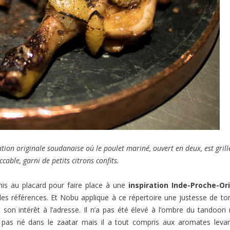
tion originale soudanaise où le poulet mariné, ouvert en deux, est grill
cable, garni de petits citrons confits.
mis au placard pour faire place à une
inspiration Inde-Proche-Or
r les références. Et Nobu applique à ce répertoire une justesse de to
 son intérêt à l’adresse. Il n’a pas été élevé à l’ombre du tandoori
st pas né dans le zaatar mais il a tout compris aux aromates levan