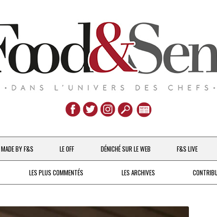
Aller
au
MADE BY F&S
LE OFF
DÉNICHÉ SUR LE WEB
F&S LIVE
contenu
CHEFS & ACTUALITÉS
LES PLUS COMMENTÉS
LES ARCHIVES
CONTRIB
UNE POULE SUR UN MUR
DE 2007 À 2015
À LA PETITE CUILLÈRE
DEPUIS 2016