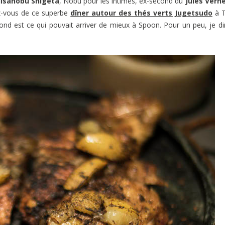
isanobu Shigeta
, Nobu pour les intimes, ex-second du
Jules Vern
ez-vous de ce superbe
dîner autour des thés verts Jugetsudo
à T
ond est ce qui pouvait arriver de mieux à Spoon. Pour un peu, je dir