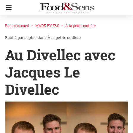
Page d'accueil
MADE BY F&S
À la petite cuillère
sophie
dans
À la petite cuillère
Au Divellec avec
Jacques Le
Divellec