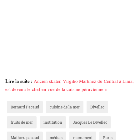
Lire la suite :
Ancien skater, Virgilio Martinez du Central à Lima,
est devenu le chef en vue de la cuisine péruvienne »
Bernard Pacaud
cuisine de la mer
Divellec
fruits de mer
institution
Jacques Le DIvellec
Mathieu pacaud
médias
monument
Paris