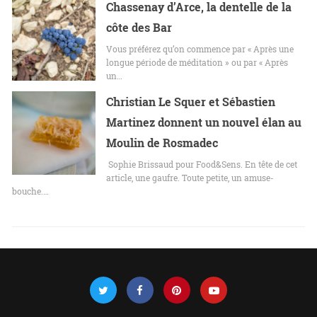
Chassenay d’Arce, la dentelle de la
côte des Bar
Vous préférez qu’on commence par « Après une
longue période de méditation » ou par « Après
un…
Christian Le Squer et Sébastien
Martinez donnent un nouvel élan au
Moulin de Rosmadec
Sophie Brissaud pour Food&Sens. En tête de cet
article, une gaufre. Toute petite, un amuse-
bouche.…