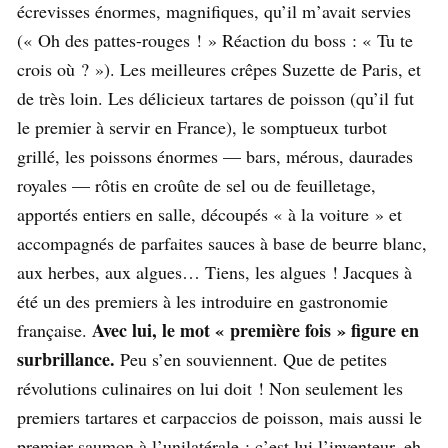
écrevisses énormes, magnifiques, qu’il m’avait servies
(« Oh des pattes-rouges ! » Réaction du boss : « Tu te
crois où ? »). Les meilleures crêpes Suzette de Paris, et
de très loin. Les délicieux tartares de poisson (qu’il fut
le premier à servir en France), le somptueux turbot
grillé, les poissons énormes — bars, mérous, daurades
royales — rôtis en croûte de sel ou de feuilletage,
apportés entiers en salle, découpés « à la voiture » et
accompagnés de parfaites sauces à base de beurre blanc,
aux herbes, aux algues… Tiens, les algues ! Jacques à
été un des premiers à les introduire en gastronomie
Avec lui, le mot « première fois » figure en
française.
surbrillance.
Peu s’en souviennent. Que de petites
révolutions culinaires on lui doit ! Non seulement les
premiers tartares et carpaccios de poisson, mais aussi le
premier saumon à l’unilatérale : c’est lui l’inventeur, eh