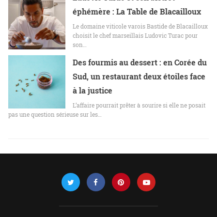
éphémère : La Table de Blacailloux
Le domaine viticole varois Bastide de Blacailloux
choisit le chef marseillais Ludovic Turac pour
son…
Des fourmis au dessert : en Corée du
Sud, un restaurant deux étoiles face
à la justice
L’affaire pourrait prêter à sourire si elle ne posait
pas une question sérieuse sur les…