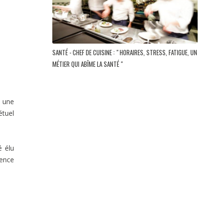
SANTÉ - CHEF DE CUISINE : " HORAIRES, STRESS, FATIGUE, UN
MÉTIER QUI ABÎME LA SANTÉ "
 une
étuel
é élu
lence