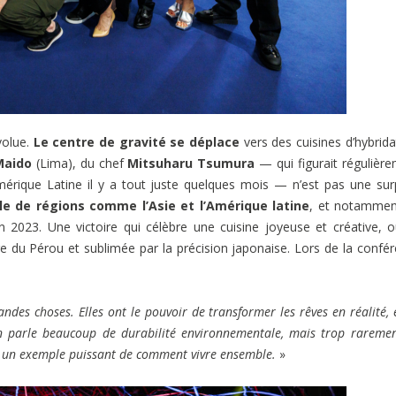
volue.
Le centre de gravité se déplace
vers des cuisines d’hybrida
Maido
(Lima), du chef
Mitsuharu Tsumura
— qui figurait régulièr
mérique Latine il y a tout juste quelques mois — n’est pas une sur
e de régions comme l’Asie et l’Amérique latine
, et notammen
n 2023. Une victoire qui célèbre une cuisine joyeuse et créative, 
ire du Pérou et sublimée par la précision japonaise. Lors de la confé
andes choses. Elles ont le pouvoir de transformer les rêves en réalité, 
On parle beaucoup de durabilité environnementale, mais trop rareme
st un exemple puissant de comment vivre ensemble.
»