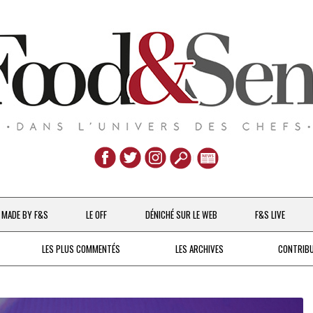
Aller
au
MADE BY F&S
LE OFF
DÉNICHÉ SUR LE WEB
F&S LIVE
contenu
CHEFS & ACTUALITÉS
LES PLUS COMMENTÉS
LES ARCHIVES
CONTRIB
UNE POULE SUR UN MUR
DE 2007 À 2015
À LA PETITE CUILLÈRE
DEPUIS 2016