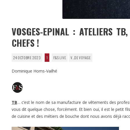
VOSGES-EPINAL : ATELIERS TB
CHEFS !
24 OCTOBRE 2023
1
F&S LIVE
V…DE VOYAGE
Dominique Homs-Vailhé
TB
… c’est le nom de sa manufacture de vêtements des profess
vous dit quelque chose, forcément. Et bien oui, il est le petit fils
de cuisine et des métiers de bouche dont nous avons déjà racon