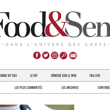
Aller
au
MADE BY F&S
LE OFF
DÉNICHÉ SUR LE WEB
F&S LIVE
contenu
CHEFS & ACTUALITÉS
LES PLUS COMMENTÉS
LES ARCHIVES
CONTRIB
UNE POULE SUR UN MUR
DE 2007 À 2015
À LA PETITE CUILLÈRE
DEPUIS 2016