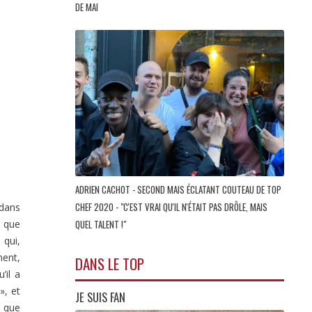
DE MAI
ADRIEN CACHOT - SECOND MAIS ÉCLATANT COUTEAU DE TOP
CHEF 2020 - "C'EST VRAI QU'IL N'ÉTAIT PAS DRÔLE, MAIS
 dans
n que
QUEL TALENT !"
 qui,
ment,
DANS LE TOP
’il a
», et
JE SUIS FAN
é que