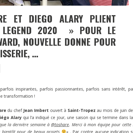
E ET DIEGO ALARY PLIENT
 LEGEND 2020 » POUR LE
WARD, NOUVELLE DONNE POUR
SSERIE, …
rfois inspirantes, parfois passionnantes, parfois sans intérêt, pa
ne transformation !
are
du chef
Jean Imbert
ouvert à
Saint-Tropez
au mois de juin de
iégo Alary
qui l’a indiqué ce jour, une saison qui se termine dans la
que la dernière semaine à
@toshare
.
Merci à mon équipe pour cette 
ès bientôt pour de beaux projets
« . Par contre aucune indication s