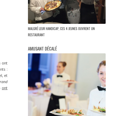
MALGRÉ LEUR HANDICAP, CES 4 JEUNES OUVRENT UN
RESTAURANT
AMUSANT DÉCALÉ
s
ont
nts :
l, et
rand
»
ont