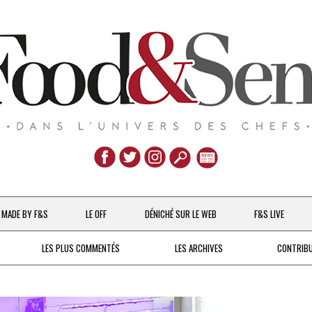
Aller
au
MADE BY F&S
LE OFF
DÉNICHÉ SUR LE WEB
F&S LIVE
contenu
CHEFS & ACTUALITÉS
LES PLUS COMMENTÉS
LES ARCHIVES
CONTRIB
UNE POULE SUR UN MUR
DE 2007 À 2015
À LA PETITE CUILLÈRE
DEPUIS 2016