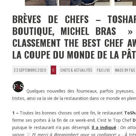
BRÈVES DE CHEFS – TOSHAR
BOUTIQUE, MICHEL BRAS »
CLASSEMENT THE BEST CHEF A
LA COUPE DU MONDE DE LA PÂTI
23 SEPTEMBRE 2020
0
CHEFS & ACTUALITÉS
F&S LIVE
MADE BY F&S
Quelques nouvelles des fourneaux, parfois joyeuses, pa
tristes, ainsi va la vie de la restauration dans ce monde en plei
1 –
Toutes les bonnes choses ont une fin, le restaurant
ToSh
ferme ses portes à la fin de ce week-end. C’est le Top Chef
D
puisque le restaurant n’a pas désempli.
Il a indiqué
:
On atta
saison ♡ Et merci à
@jeanimbert
pour sa confiance!
« . À tr