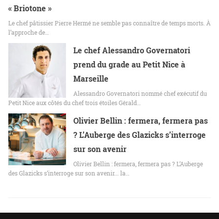
« Briotone »
Le chef pâtissier Pierre Hermé ne semble pas connaître de temps morts. À
l’approche de…
Le chef Alessandro Governatori
prend du grade au Petit Nice à
Marseille
Alessandro Governatori nommé chef exécutif du
Petit Nice aux côtés du chef trois étoiles Gérald…
Olivier Bellin : fermera, fermera pas
? L’Auberge des Glazicks s’interroge
sur son avenir
Olivier Bellin : fermera, fermera pas ? L’Auberge
des Glazicks s’interroge sur son avenir... la…