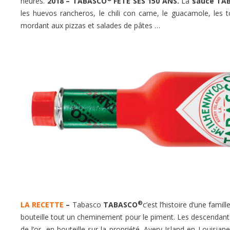
heures.
2018 – TABASCO
FÊTE SES 150 ANS.
La
sauce TA
les huevos rancheros, le chili con carne, le guacamole, les t
mordant aux pizzas et salades de pâtes …
®
LA RECETTE
–
Tabasco
TABASCO
c’est l’histoire d’une famil
bouteille tout un cheminement pour le piment. Les descendants
de l’or, en bouteille sur la propriété. Avery Island en Louis