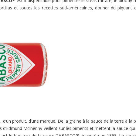
BASCO
est indispensable pour pimenter le steak tartare, le bloody 
ortillas et toutes les recettes sud-américaines, donner du piquant 
le, d’un produit, d’une marque. De la graine à la sauce de la terre à la p
 d’Edmund Mclhenny veillent sur les piments et mettent la sauce qui
iane est le berceau de la sauce TABASCO®, inventée en 1868. La sauc