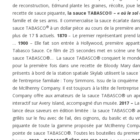
de reconstruction, Edmund plante les graines, récolte, joue le
recette de sauce piquante,
la sauce TABASCO® –
« où le sol
famille et de ses amis. Il commercialise la sauce écarlate dan
®
sauce TABASCO
à un dollar pièce au cours de la première ann
plus de 17 $ actuels.
1870
–
Le premier représentant prend 
…
1900
– Elle
fait son entrée à Hollywood, première appariti
Tabasco Sauce. Ce film de 25 secondes met en scène une fem
sauce TABASCO®… La sauce TABASCO® conquiert le mon
pour la première fois dans une recette de Bloody Mary da
présents à bord de la station spatiale Skylab utilisent la sau
de l’entreprise familiale : Tony Simmons. Issu de la cinquièm
de McIlhenny Company. Il est toujours à la tête de l’entreprise
Company offre aux amateurs de la sauce TABASCO® un aperçu 
interactif sur Avery Island, accompagné d’un musée.
2017 –
La
lance deux saveurs en édition limitée : la sauce TABASCO® a
grillés sur le feu avec de l’ail, des oignons, du basilic et 
piquante de toute la gamme proposée par McIlhenny Compan
pointe de sauce TABASCO®. Toutes les bouteilles du premie
®