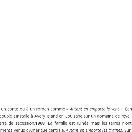
mme un conte ou à un roman comme
« Autant en emporte le vent »
. Ed
couple s’installe à Avery Island en Louisane sur un domaine de rêve
erre de secession.
1868
, La famille est ruinée mais les terres n’on
piments venus d’Amérique centrale.
Autant en emporte les graines
. Sur