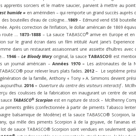
s apprentis sorciers et le maitre saucier, parvient à mettre au poin
 est humide »
en amérindien – qui remporte un grand succès auprès 
s des bouteilles d’eau de cologne…
1869
–
Edmund vend 658 bouteille
ée. Après correction de l’inflation, le dollar américain de 1869 équiv
®
la route …
1873-1888
– La sauce TABASCO
arrive en Europe et en
on sur le grand écran dans un film intitulé Aunt Jane’s Experience
me dans un restaurant assaisonnant une assiette d’huîtres avec 
de…
1946
–
Le Bloody Mary
original, la sauce
TABASCO®
est mentio
ns un journal américain –
Années 1970 –
Les astronautes de la 
ce TABASCO® pour relever leurs plats fades.
2012
– Le septième prési
e génération de la famille, Anthony « Tony » A. Simmons devient prés
 aujourd’hui.
2016 –
Ouverture du centre des visiteurs interactif .
McIlh
des coulisses de la fabrication en inaugurant un centre de visi
®
 sauce
TABASCO
Scorpion
est en rupture de stock – McIlhenny Co
ux piments grillés (confectionnée à partir de piments Tabasco lent
du vinaigre balsamique de Modène) et la sauce TABASCO® Scorpion, la
y, qui mêle des piments Scorpion à de la goyave, de l’ananas e
r lot de sauce TABASCO® Scorpion sont vendues en seulement que
®