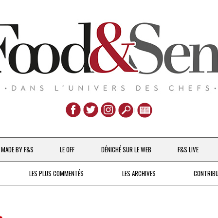
Aller
au
MADE BY F&S
LE OFF
DÉNICHÉ SUR LE WEB
F&S LIVE
contenu
CHEFS & ACTUALITÉS
LES PLUS COMMENTÉS
LES ARCHIVES
CONTRIB
UNE POULE SUR UN MUR
DE 2007 À 2015
À LA PETITE CUILLÈRE
DEPUIS 2016