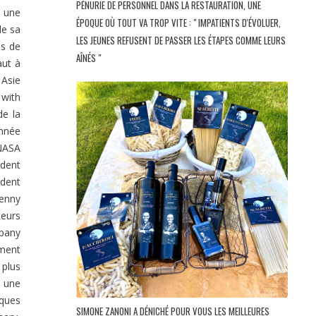
PÉNURIE DE PERSONNEL DANS LA RESTAURATION, UNE
t une
ÉPOQUE OÙ TOUT VA TROP VITE : " IMPATIENTS D'ÉVOLUER,
de sa
LES JEUNES REFUSENT DE PASSER LES ÉTAPES COMME LEURS
s de
AÎNÉS "
aut à
 Asie
 with
de la
nnée
NASA
dent
ident
enny
teurs
mpany
ement
 plus
t une
lques
SIMONE ZANONI A DÉNICHÉ POUR VOUS LES MEILLEURES