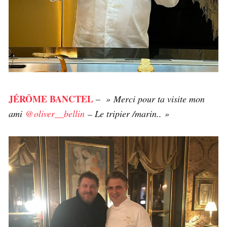
JÉRÔME BANCTEL
–
»
Merci pour ta visite mon
ami
@oliver__bellin
– Le tripier /marin.. »