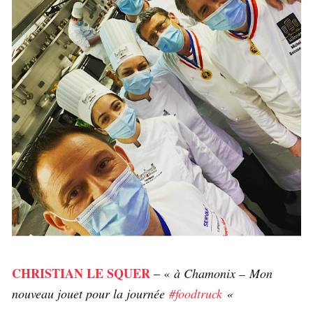
CHRISTIAN LE SQUER
– «
à Chamonix –
Mon
nouveau jouet pour la journée
#foodtruck
«