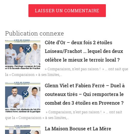
LAISSER UN COMMENTAIRE
Publication connexe
Côte d’Or – deux fois 2 étoiles
Loiseau/Frachot … lequel des deux
célèbre le mieux le terroir local ?
» Comparaison, n’est pas raison ! » … ont sait que
la « Comparaison » à ses limites,…
Glenn Viel et Fabien Ferré – Duel à
couteaux tirés – Qui remportera le
combat des 3 étoiles en Provence ?
» Comparaison, n’est pas raison ! » … ont sait
que la « Comparaison » à ses limites,…
La Maison Bocuse et La Mère