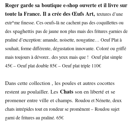
Roger garde sa boutique e-shop ouverte et il livre sur
toute la France. Il a crée des Œufs Art,
textures d’une
extr^me finesse. Ces oeufs-là ne cachent pas des coquillettes ou
spaghettis
des
pas de jaune non plus mais des fritures garnies de
praliné d’exception: amande, noisette, nougatine… Oeuf Plat à
souhait, forme différente, dégustation innovante.
Coloré ou griffé
mais toujours à dévorer.. des yeux mais que !
Oeuf plat simple
45€ –
Oeuf plat double 85€ –
Oeuf plat triple 110€
Dans cette collection , les poules et autres cocottes
Chats
restent au poulailler. Les
son en liberté et se
promener entre ville et champs.
Roudou et Nénette, d
eux
chats intrépides tout en rondeur se promènent –
Roudou sujet
garni de fritures au praliné. 65€