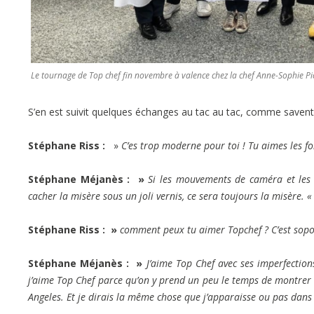
Le tournage de Top chef fin novembre à valence chez la chef Anne-Sophie Pi
S’en est suivit quelques échanges au tac au tac, comme savent s
Stéphane Riss :
»
C’es trop moderne pour toi ! Tu aimes les f
Stéphane Méjanès : »
Si les mouvements de caméra et les i
cacher la misère sous un joli vernis, ce sera toujours la misère. 
Stéphane Riss : »
comment peux tu aimer Topchef ? C’est sopor
Stéphane Méjanès : »
J’aime Top Chef avec ses imperfection
j’aime Top Chef parce qu’on y prend un peu le temps de montrer de 
Angeles. Et je dirais la même chose que j’apparaisse ou pas dans 