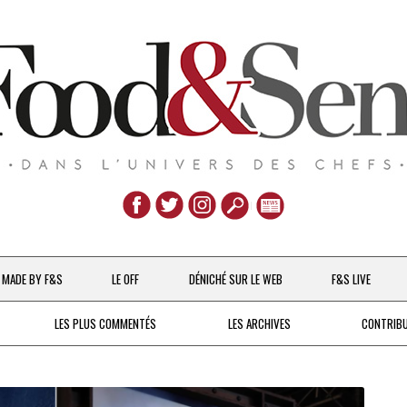
Aller
au
MADE BY F&S
LE OFF
DÉNICHÉ SUR LE WEB
F&S LIVE
contenu
CHEFS & ACTUALITÉS
LES PLUS COMMENTÉS
LES ARCHIVES
CONTRIB
UNE POULE SUR UN MUR
DE 2007 À 2015
À LA PETITE CUILLÈRE
DEPUIS 2016