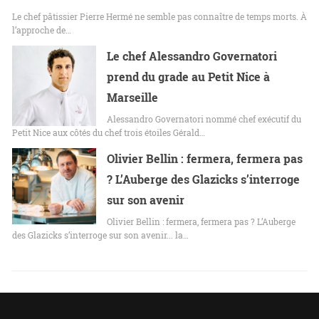
Le chef pâtissier Pierre Hermé ne semble pas connaître de temps morts. À
l’approche de…
Le chef Alessandro Governatori
prend du grade au Petit Nice à
Marseille
Alessandro Governatori nommé chef exécutif du
Petit Nice aux côtés du chef trois étoiles Gérald…
Olivier Bellin : fermera, fermera pas
? L’Auberge des Glazicks s’interroge
sur son avenir
Olivier Bellin : fermera, fermera pas ? L’Auberge
des Glazicks s’interroge sur son avenir... la…