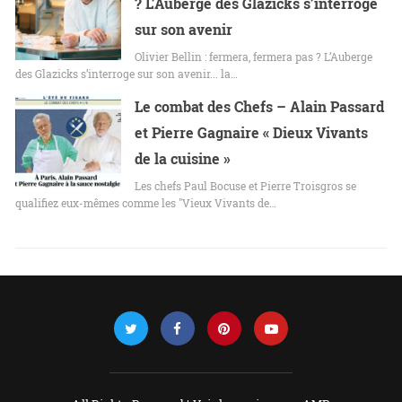
? L’Auberge des Glazicks s’interroge
sur son avenir
Olivier Bellin : fermera, fermera pas ? L’Auberge
des Glazicks s’interroge sur son avenir... la…
Le combat des Chefs – Alain Passard
et Pierre Gagnaire « Dieux Vivants
de la cuisine »
Les chefs Paul Bocuse et Pierre Troisgros se
qualifiez eux-mêmes comme les "Vieux Vivants de…