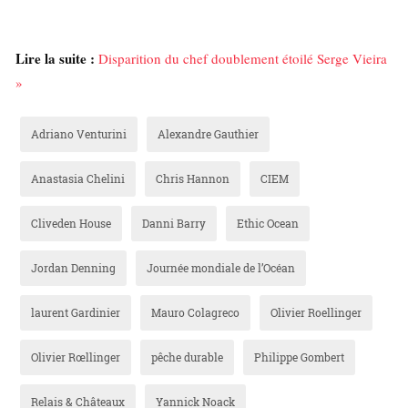
Lire la suite :
Disparition du chef doublement étoilé Serge Vieira
»
Adriano Venturini
Alexandre Gauthier
Anastasia Chelini
Chris Hannon
CIEM
Cliveden House
Danni Barry
Ethic Ocean
Jordan Denning
Journée mondiale de l’Océan
laurent Gardinier
Mauro Colagreco
Olivier Roellinger
Olivier Rœllinger
pêche durable
Philippe Gombert
Relais & Châteaux
Yannick Noack