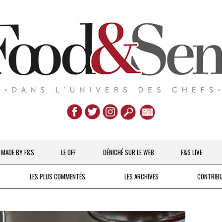
Aller
au
MADE BY F&S
LE OFF
DÉNICHÉ SUR LE WEB
F&S LIVE
contenu
CHEFS & ACTUALITÉS
LES PLUS COMMENTÉS
LES ARCHIVES
CONTRIB
UNE POULE SUR UN MUR
DE 2007 À 2015
À LA PETITE CUILLÈRE
DEPUIS 2016