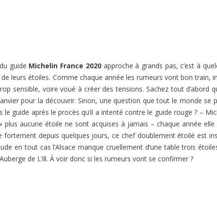
 du guide
Michelin France 2020
approche à grands pas, c’est à que
e de leurs étoiles. Comme chaque année les rumeurs vont bon train, in
rop sensible, voire voué à créer des tensions. Sachez tout d’abord q
 janvier pour la découvrir. Sinon, une question que tout le monde se 
le guide après le procès qu’il a intenté contre le guide rouge ? – Mic
r » plus aucune étoile ne sont acquises à jamais – chaque année elle
e fortement depuis quelques jours, ce chef doublement étoilé est ins
tude en tout cas l’Alsace manque cruellement d’une table trois étoile
Auberge de L’ill. À voir donc si les rumeurs vont se confirmer ?