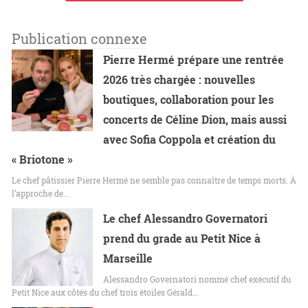
Publication connexe
Pierre Hermé prépare une rentrée
2026 très chargée : nouvelles
boutiques, collaboration pour les
concerts de Céline Dion, mais aussi
avec Sofia Coppola et création du
« Briotone »
Le chef pâtissier Pierre Hermé ne semble pas connaître de temps morts. À
l’approche de…
Le chef Alessandro Governatori
prend du grade au Petit Nice à
Marseille
Alessandro Governatori nommé chef exécutif du
Petit Nice aux côtés du chef trois étoiles Gérald…