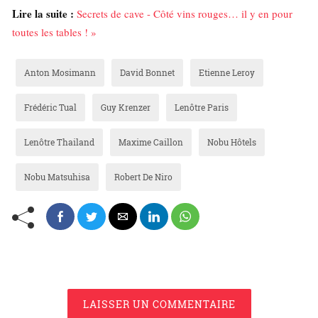
Lire la suite :
Secrets de cave - Côté vins rouges… il y en pour
toutes les tables ! »
Anton Mosimann
David Bonnet
Etienne Leroy
Frédéric Tual
Guy Krenzer
Lenôtre Paris
Lenôtre Thailand
Maxime Caillon
Nobu Hôtels
Nobu Matsuhisa
Robert De Niro
LAISSER UN COMMENTAIRE