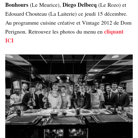
Bouhours
Diego Delbecq
(Le Meurice),
(Le Rozo) et
Edouard Chouteau (La Laiterie) ce jeudi 15 décembre.
Au programme cuisine créative et Vintage 2012 de Dom
cliquant
Perignon. Retrouvez les photos du menu en
ICI