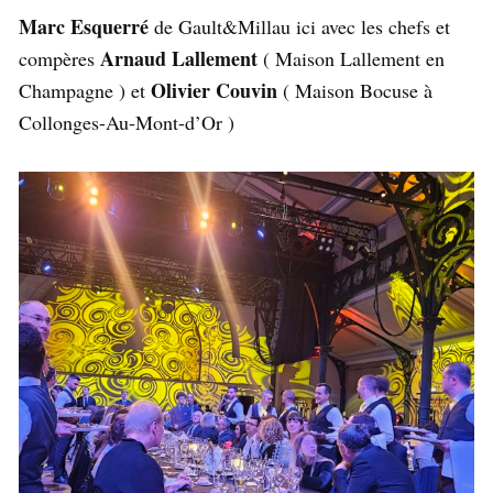
Marc Esquerré
de Gault&Millau ici avec les chefs et
Arnaud Lallement
compères
( Maison Lallement en
Olivier Couvin
Champagne ) et
( Maison Bocuse à
Collonges-Au-Mont-d’Or )