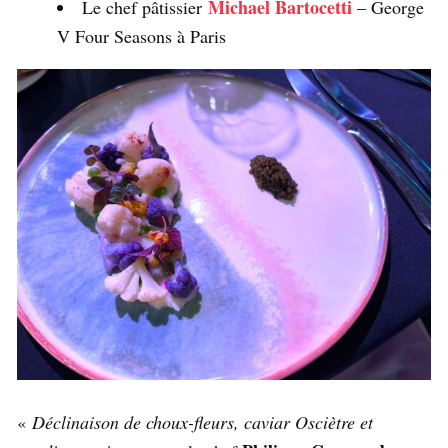
Michael Bartocetti
Le chef pâtissier
– George
V Four Seasons à Paris
«
Déclinaison de choux-fleurs, caviar Osciètre et