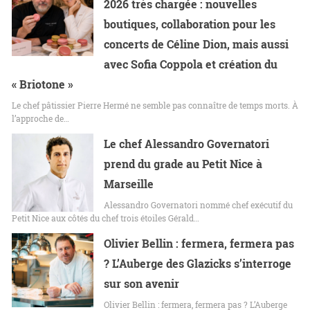
2026 très chargée : nouvelles
boutiques, collaboration pour les
concerts de Céline Dion, mais aussi
avec Sofia Coppola et création du
« Briotone »
Le chef pâtissier Pierre Hermé ne semble pas connaître de temps morts. À
l’approche de…
Le chef Alessandro Governatori
prend du grade au Petit Nice à
Marseille
Alessandro Governatori nommé chef exécutif du
Petit Nice aux côtés du chef trois étoiles Gérald…
Olivier Bellin : fermera, fermera pas
? L’Auberge des Glazicks s’interroge
sur son avenir
Olivier Bellin : fermera, fermera pas ? L’Auberge