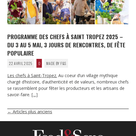
PROGRAMME DES CHEFS À SAINT TROPEZ 2025 –
DU 3 AU 5 MAI, 3 JOURS DE RENCONTRES, DE FÊTE
POPULAIRE
22 AVRIL 2025
0
MADE BY F&S
Les chefs à Saint-Tropez.
Au coeur d’un village mythique
chargé d’histoire, d’authenticité et de valeurs, nombreux chefs
se rassemblent pour fêter les producteurs et les artisans de
savoir-faire.
[…]
NAVIGATION
←
Articles plus anciens
DES
ARTICLES