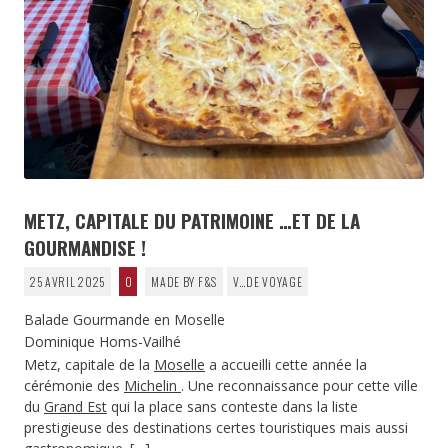
METZ, CAPITALE DU PATRIMOINE …ET DE LA
GOURMANDISE !
25 AVRIL 2025
0
MADE BY F&S
V…DE VOYAGE
Balade Gourmande en Moselle
Dominique Homs-Vailhé
Metz, capitale de la
Moselle
a accueilli cette année la
cérémonie des
Michelin
. Une reconnaissance pour cette ville
du
Grand Est
qui la place sans conteste dans la liste
prestigieuse des destinations certes touristiques mais aussi