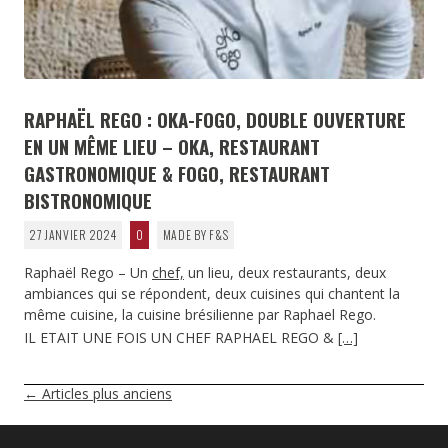
RAPHAËL REGO : OKA-FOGO, DOUBLE OUVERTURE
EN UN MÊME LIEU – OKA, RESTAURANT
GASTRONOMIQUE & FOGO, RESTAURANT
BISTRONOMIQUE
27 JANVIER 2024
0
MADE BY F&S
Raphaël Rego – Un
chef,
un lieu, deux restaurants, deux
ambiances qui se répondent, deux cuisines qui chantent la
même cuisine, la cuisine brésilienne par Raphael Rego.
IL ETAIT UNE FOIS UN CHEF RAPHAEL REGO &
[…]
NAVIGATION
←
Articles plus anciens
DES
ARTICLES