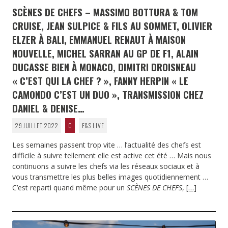
SCÈNES DE CHEFS – MASSIMO BOTTURA & TOM
CRUISE, JEAN SULPICE & FILS AU SOMMET, OLIVIER
ELZER À BALI, EMMANUEL RENAUT À MAISON
NOUVELLE, MICHEL SARRAN AU GP DE F1, ALAIN
DUCASSE BIEN À MONACO, DIMITRI DROISNEAU
« C’EST QUI LA CHEF ? », FANNY HERPIN « LE
CAMONDO C’EST UN DUO », TRANSMISSION CHEZ
DANIEL & DENISE…
29 JUILLET 2022
0
F&S LIVE
Les semaines passent trop vite … l’actualité des chefs est
difficile à suivre tellement elle est active cet été … Mais nous
continuons a suivre les chefs via les réseaux sociaux et à
vous transmettre les plus belles images quotidiennement …
C’est reparti quand même pour un
SCÈNES DE CHEFS
,
[…]