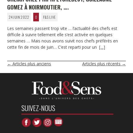
GOMEZ À NOIRMOUTIER, ….
24 JUIN 2022
0
F&S LIVE
Les semaines passent trop vite … l’actualité des chefs est
difficile à suivre tellement elle s’est activée en quelques
semaines … Mais nous avons suivit nos chefs préférés en
cette fin de mois de juin… C’est reparti pour un
[…]
NAVIGATION
←
Articles plus anciens
Articles plus récents
→
DES
ARTICLES
SUIVEZ-NOUS