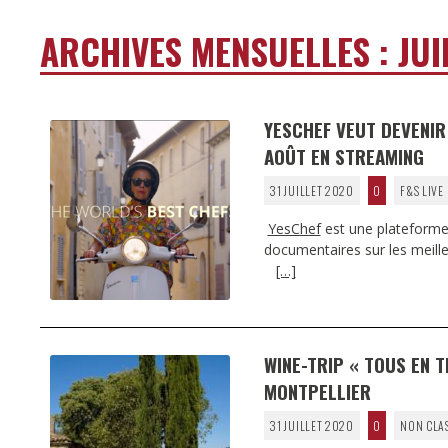
ARCHIVES MENSUELLES :
JUI
YESCHEF VEUT DEVENIR 
AOÛT EN STREAMING
31 JUILLET 2020
0
F&S LIVE
YesChef
est une plateforme
documentaires sur les meilleu
[…]
WINE-TRIP « TOUS EN 
MONTPELLIER
31 JUILLET 2020
0
NON CLA