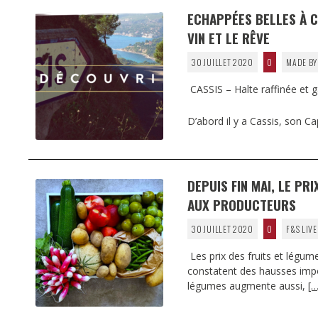
ECHAPPÉES BELLES À C
VIN ET LE RÊVE
30 JUILLET 2020
0
MADE BY
CASSIS – Halte raffinée et
D’abord il y a Cassis, son C
DEPUIS FIN MAI, LE P
AUX PRODUCTEURS
30 JUILLET 2020
0
F&S LIVE
Les prix des fruits et lég
constatent des hausses import
légumes augmente aussi,
[…