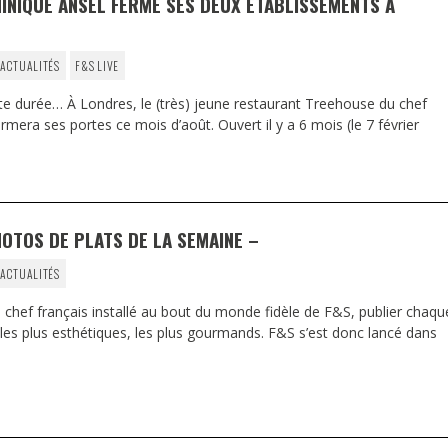
MINIQUE ANSEL FERME SES DEUX ÉTABLISSEMENTS À
 ACTUALITÉS
F&S LIVE
te durée… À Londres, le (très) jeune restaurant Treehouse du chef
rmera ses portes ce mois d’août. Ouvert il y a 6 mois (le 7 février
HOTOS DE PLATS DE LA SEMAINE –
 ACTUALITÉS
 chef français installé au bout du monde fidèle de F&S, publier chaqu
les plus esthétiques, les plus gourmands. F&S s’est donc lancé dans