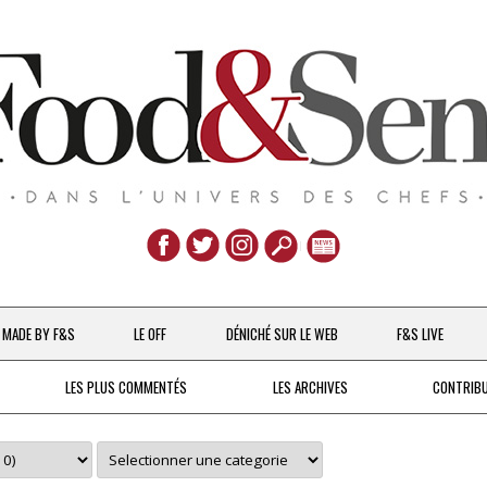
Aller
au
MADE BY F&S
LE OFF
DÉNICHÉ SUR LE WEB
F&S LIVE
contenu
CHEFS & ACTUALITÉS
LES PLUS COMMENTÉS
LES ARCHIVES
CONTRIB
UNE POULE SUR UN MUR
DE 2007 À 2015
À LA PETITE CUILLÈRE
DEPUIS 2016