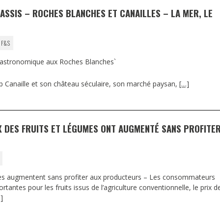
ASSIS – ROCHES BLANCHES ET CANAILLES – LA MER, LE
 F&S
 gastronomique aux Roches Blanches`
ap Canaille et son château séculaire, son marché paysan,
[…]
RIX DES FRUITS ET LÉGUMES ONT AUGMENTÉ SANS PROFITE
umes augmentent sans profiter aux producteurs – Les consommateurs
antes pour les fruits issus de l’agriculture conventionnelle, le prix d
]