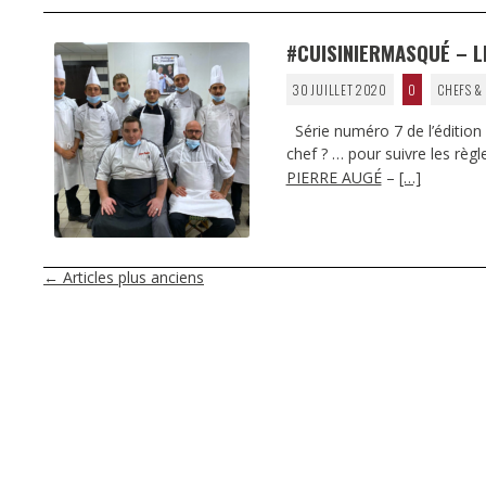
#CUISINIERMASQUÉ – L
30 JUILLET 2020
0
CHEFS &
Série numéro 7 de l’édition 
chef ? … pour suivre les règ
PIERRE AUGÉ
–
[…]
NAVIGATION
←
Articles plus anciens
DES
ARTICLES