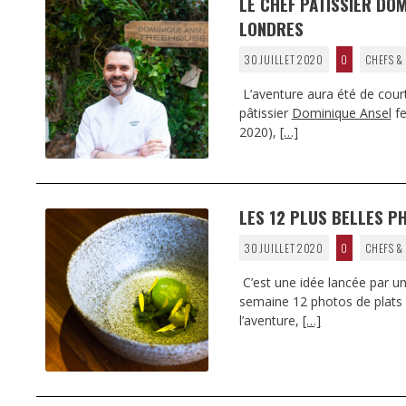
LE CHEF PÂTISSIER DO
LONDRES
30 JUILLET 2020
0
CHEFS &
L’aventure aura été de cour
pâtissier
Dominique Ansel
fe
2020),
[…]
LES 12 PLUS BELLES P
30 JUILLET 2020
0
CHEFS &
C’est une idée lancée par un
semaine 12 photos de plats 
l’aventure,
[…]