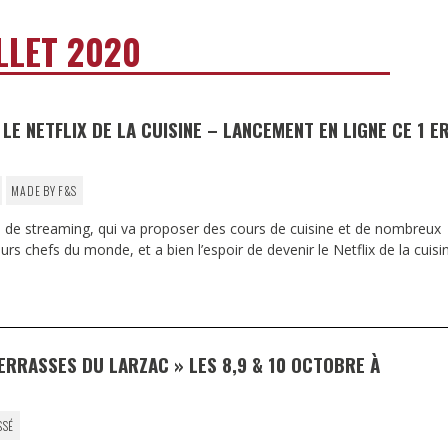
DESTIN DE FEMME
LLET 2020
V…DE VOYAGE
LE NETFLIX DE LA CUISINE – LANCEMENT EN LIGNE CE 1 E
MADE BY F&S
 de streaming, qui va proposer des cours de cuisine et de nombreux
rs chefs du monde, et a bien l’espoir de devenir le Netflix de la cuisin
TERRASSES DU LARZAC » LES 8,9 & 10 OCTOBRE À
SSÉ