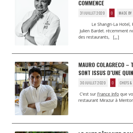
COMMENCE
31 JUILLET 2020
0
MADE BY 
Le Shangri-La Hotel, Paris
Julien Bardet. récemment no
des restaurants,
[…]
MAURO COLAGRECO – T
SONT ISSUS D’UNE QUIN
30 JUILLET 2020
0
CHEFS &
C’est sur
France Info
que vou
restaurant Mirazur à Menton