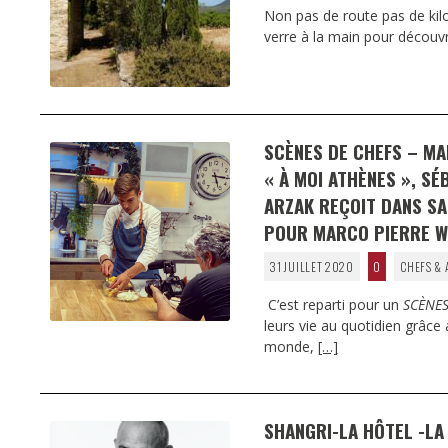
Non pas de route pas de kilo
verre à la main pour découvr
SCÈNES DE CHEFS – MA
« À MOI ATHÈNES », S
ARZAK REÇOIT DANS SA 
POUR MARCO PIERRE W
31 JUILLET 2020
0
CHEFS & 
C’est reparti pour un
SCÈNES
leurs vie au quotidien grâce
monde,
[…]
SHANGRI-LA HÔTEL -L