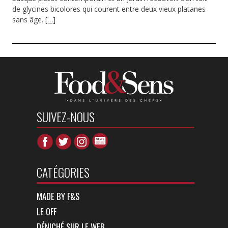
de glycines bicolores qui courent entre deux vieux platanes
sans âge.
[…]
SUIVEZ-NOUS
CATÉGORIES
MADE BY F&S
LE OFF
DÉNICHÉ SUR LE WEB