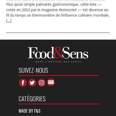
Plus qu’un simple palmarès gastronomique, cette liste —
créée en 2002 par le magazine
Restaurant
— est devenue au
fil du temps un thermomètre de l’influence culinaire mondiale,
[…]
SUIVEZ-NOUS
CATÉGORIES
MADE BY F&S