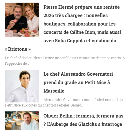
Pierre Hermé prépare une rentrée
2026 très chargée : nouvelles
boutiques, collaboration pour les
concerts de Céline Dion, mais aussi
avec Sofia Coppola et création du
« Briotone »
Le chef pâtissier Pierre Hermé ne semble pas connaître de temps morts. À
l’approche de…
Le chef Alessandro Governatori
prend du grade au Petit Nice à
Marseille
Alessandro Governatori nommé chef exécutif du
Petit Nice aux côtés du chef trois étoiles Gérald…
Olivier Bellin : fermera, fermera pas
? L’Auberge des Glazicks s’interroge